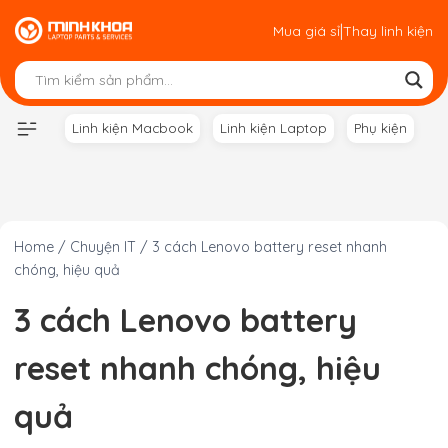
Skip
|
Mua giá sỉ
Thay linh kiện
to
content
Linh kiện Macbook
Linh kiện Laptop
Phụ kiện
Home
/
Chuyện IT
/
3 cách Lenovo battery reset nhanh
chóng, hiệu quả
3 cách Lenovo battery
reset nhanh chóng, hiệu
quả