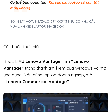
Có thể bạn quan tâm
Khi sạc pin laptop có cần tắt
máy không?
GỌI NGAY HOTLINE/ZALO 0911.003.113 NẾU CÓ NHU CẦU
MUA LINH KIỆN LAPTOP, MACBOOK
Các bước thực hiện:
Bước 1:
Mở Lenovo Vantage
: Tìm
“Lenovo
Vantage”
trong thanh tìm kiếm của Windows và mở
ứng dụng. Nếu dùng laptop doanh nghiệp, mở
“Lenovo Commercial Vantage”
.