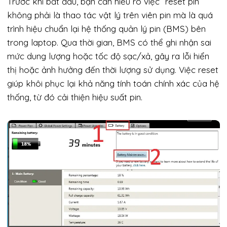
Trước khi bắt đầu, bạn cần hiểu rõ việc “reset pin”
không phải là thao tác vật lý trên viên pin mà là quá
trình hiệu chuẩn lại hệ thống quản lý pin (BMS) bên
trong laptop. Qua thời gian, BMS có thể ghi nhận sai
mức dung lượng hoặc tốc độ sạc/xả, gây ra lỗi hiển
thị hoặc ảnh hưởng đến thời lượng sử dụng. Việc reset
giúp khôi phục lại khả năng tính toán chính xác của hệ
thống, từ đó cải thiện hiệu suất pin.