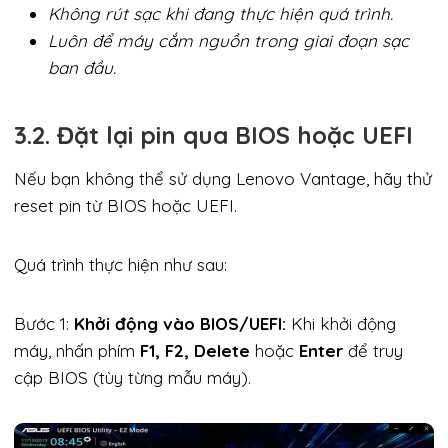
Không rút sạc khi đang thực hiện quá trình.
Luôn để máy cắm nguồn trong giai đoạn sạc
ban đầu.
3.2. Đặt lại pin qua BIOS hoặc UEFI
Nếu bạn không thể sử dụng Lenovo Vantage, hãy thử
reset pin từ BIOS hoặc UEFI.
Quá trình thực hiện như sau:
Bước 1:
Khởi động vào BIOS/UEFI:
Khi khởi động
máy, nhấn phím
F1, F2, Delete
hoặc
Enter
để truy
cập BIOS (tùy từng mẫu máy).