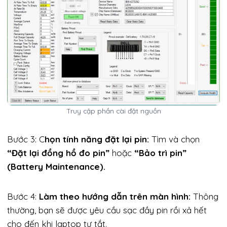
Truy cập phần cài đặt nguồn
Bước 3: C
họn tính năng đặt lại pin:
Tìm và chọn
“Đặt lại đồng hồ đo pin”
hoặc
“Bảo trì pin”
(Battery Maintenance).
Bước 4:
Làm theo hướng dẫn trên màn hình:
Thông
thường, bạn sẽ được yêu cầu sạc đầy pin rồi xả hết
cho đến khi laptop tự tắt.