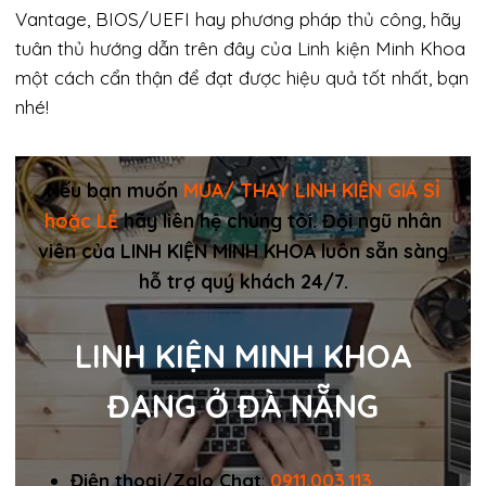
Vantage, BIOS/UEFI hay phương pháp thủ công, hãy
tuân thủ hướng dẫn trên đây của Linh kiện Minh Khoa
một cách cẩn thận để đạt được hiệu quả tốt nhất, bạn
nhé!
Nếu bạn muốn
MUA/ THAY LINH KIỆN GIÁ SỈ
hoặc LẺ
hãy liên hệ chúng tôi. Đội ngũ nhân
viên của LINH KIỆN MINH KHOA luôn sẵn sàng
hỗ trợ quý khách 24/7.
LINH KIỆN MINH KHOA
ĐANG Ở ĐÀ NẴNG
Điện thoại/Zalo Chat
:
0911.003.113