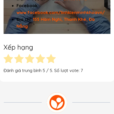
Facebook
:
www.facebook.com/linhkienminhkhoavn/
Địa chỉ:
155 Hàm Nghi, Thanh Khê, Đà
Nẵng
Xếp hạng
Đánh giá trung bình
5
/ 5. Số lượt vote:
7