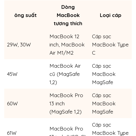
Dòng
ông suất
MacBook
Loại cáp
tương thích
MacBook 12
Cáp sạc
29W, 30W
inch, MacBook
MacBook Type
Air M1/M2
C
MacBook Air
Cáp sạc
45W
cũ (MagSafe
MacBook
1,2)
MagSafe
MacBook Pro
Cáp sạc
60W
13 inch
MacBook
(MagSafe 1,2)
MagSafe
Cáp sạc
MacBook Pro
61W
MacBook Type