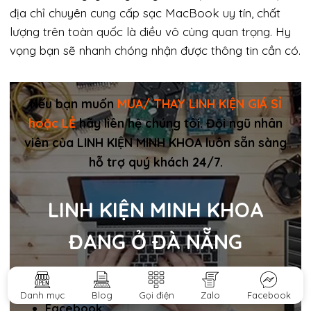
địa chỉ chuyên cung cấp sạc MacBook uy tín, chất
lượng trên toàn quốc là điều vô cùng quan trọng. Hy
vọng bạn sẽ nhanh chóng nhận được thông tin cần có.
Nếu bạn muốn
MUA/ THAY LINH KIỆN GIÁ SỈ
hoặc LẺ
hãy liên hệ chúng tôi. Đội ngũ nhân
viên của LINH KIỆN MINH KHOA luôn sẵn sàng
hỗ trợ quý khách 24/7.
LINH KIỆN MINH KHOA
ĐANG Ở ĐÀ NẴNG
Điện thoại/Zalo Chat
:
0911.003.113
Danh mục
Blog
Gọi điện
Zalo
Facebook
Facebook
: