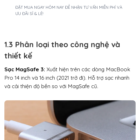
ĐẶT MUA NGAY HÔM NAY ĐỂ NHẬN TƯ VẤN MIỄN PHÍ VÀ
ƯU ĐÃI SỈ & LẺ!
1.3 Phân loại theo công nghệ và
thiết kế
Sạc MagSafe 3:
Xuất hiện trên các dòng MacBook
Pro 14 inch và 16 inch (2021 trở đi). Hỗ trợ sạc nhanh
và cải thiện độ bền so với MagSafe cũ.