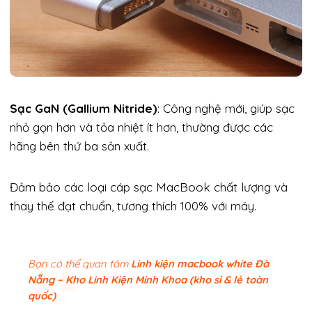
Sạc GaN (Gallium Nitride)
: Công nghệ mới, giúp sạc
nhỏ gọn hơn và tỏa nhiệt ít hơn, thường được các
hãng bên thứ ba sản xuất.
Đảm bảo các loại cáp sạc MacBook chất lượng và
thay thế đạt chuẩn, tương thích 100% với máy.
Bạn có thể quan tâm
Linh kiện macbook white Đà
Nẵng – Kho Linh Kiện Minh Khoa (kho sỉ & lẻ toàn
quốc)