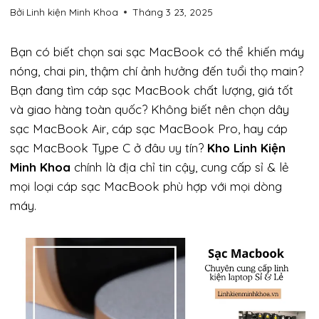
Bởi
Linh kiện Minh Khoa
Tháng 3 23, 2025
Bạn có biết chọn sai sạc MacBook có thể khiến máy
nóng, chai pin, thậm chí ảnh hưởng đến tuổi thọ main?
Bạn đang tìm cáp sạc MacBook chất lượng, giá tốt
và giao hàng toàn quốc? Không biết nên chọn dây
sạc MacBook Air, cáp sạc MacBook Pro, hay cáp
sạc MacBook Type C ở đâu uy tín?
Kho Linh Kiện
Minh Khoa
chính là địa chỉ tin cậy, cung cấp sỉ & lẻ
mọi loại cáp sạc MacBook phù hợp với mọi dòng
máy.