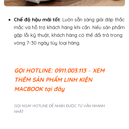
Chế độ hậu mãi tốt
: Luôn sẵn sàng giải đáp thắc
mắc và hỗ trợ khách hàng khi cần. Nếu sản phẩm
gặp lỗi kỹ thuật, khách hàng có thể đổi trả trong
vòng 7-30 ngày tùy loại hàng.
GỌI
HOTLINE: 0911.003.113
–
XEM
THÊM SẢN PHẨM LINH KIỆN
MACBOOK tại đây
GỌI NGAY HOTLINE ĐỂ NHẬN ĐƯỢC TƯ VẤN NHANH
NHẤT