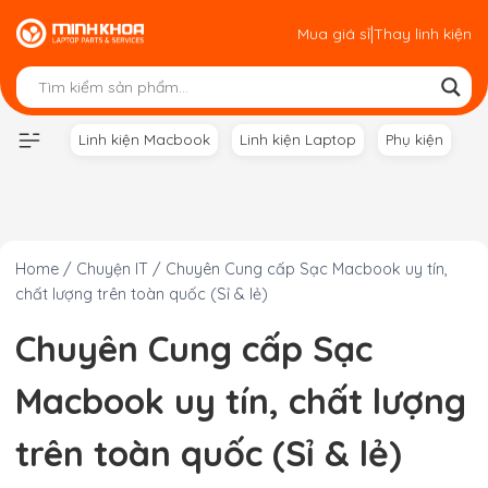
Skip
|
Mua giá sỉ
Thay linh kiện
to
content
Linh kiện Macbook
Linh kiện Laptop
Phụ kiện
Home
/
Chuyện IT
/
Chuyên Cung cấp Sạc Macbook uy tín,
chất lượng trên toàn quốc (Sỉ & lẻ)
Chuyên Cung cấp Sạc
Macbook uy tín, chất lượng
trên toàn quốc (Sỉ & lẻ)