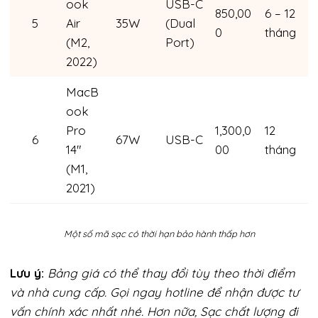
ook
USB-C
850,00
6 – 12
5
Air
35W
(Dual
0
tháng
(M2,
Port)
2022)
MacB
ook
Pro
1,300,0
12
6
67W
USB-C
14″
00
tháng
(M1,
2021)
Một số mã sạc có thời hạn bảo hành thấp hơn
Lưu ý:
Bảng giá có thể thay đổi tùy theo thời điểm
và nhà cung cấp. Gọi ngay hotline để nhận được tư
vấn chính xác nhất nhé. Hơn nữa, Sạc chất lượng đi