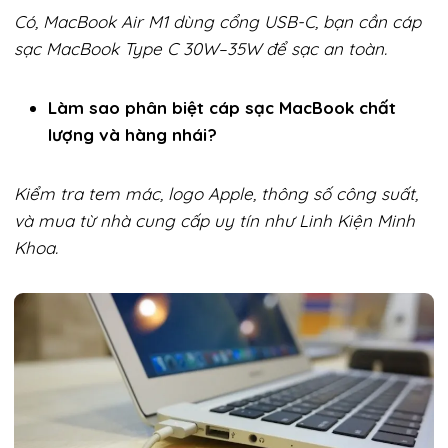
Có, MacBook Air M1 dùng cổng USB-C, bạn cần cáp
sạc MacBook Type C 30W–35W để sạc an toàn.
Làm sao phân biệt cáp sạc MacBook chất
lượng và hàng nhái?
Kiểm tra tem mác, logo Apple, thông số công suất,
và mua từ nhà cung cấp uy tín như Linh Kiện Minh
Khoa.