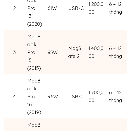
ook
1,200,0
6 – 12
2
Pro
61W
USB-C
00
tháng
13″
(2020)
MacB
ook
MagS
1,400,0
6 – 12
3
Pro
85W
afe 2
00
tháng
15″
(2015)
MacB
ook
1,700,0
6 – 12
4
Pro
96W
USB-C
00
tháng
16″
(2019)
MacB