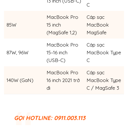
13 inch (USB-C)
C
MacBook Pro
Cáp sạc
85W
15 inch
MacBook
(MagSafe 1,2)
MagSafe
MacBook Pro
Cáp sạc
87W, 96W
15–16 inch
MacBook Type
(USB-C)
C
MacBook Pro
Cáp sạc
140W (GaN)
16 inch 2021 trở
MacBook Type
đi
C / MagSafe 3
GỌI
HOTLINE: 0911.003.113