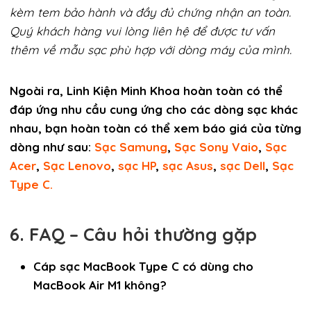
kèm tem bảo hành và đầy đủ chứng nhận an toàn.
Quý khách hàng vui lòng liên hệ để được tư vấn
thêm về mẫu sạc phù hợp với dòng máy của mình.
Ngoài ra, Linh Kiện Minh Khoa hoàn toàn có thể
đáp ứng nhu cầu cung ứng cho các dòng sạc khác
nhau, bạn hoàn toàn có thể xem báo giá của từng
dòng như sau:
Sạc Samung
,
Sạc Sony Vaio​
,
Sạc
Acer
,
Sạc Lenovo
,
sạc HP
,
sạc Asus
,
sạc Dell
​,
Sạc
Type C.
6. FAQ – Câu hỏi thường gặp
Cáp sạc MacBook Type C có dùng cho
MacBook Air M1 không?