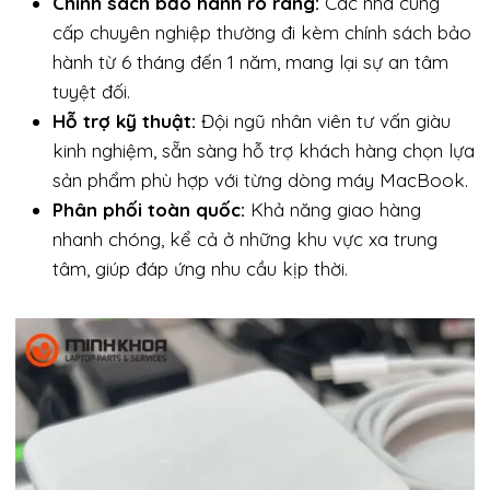
Chính sách bảo hành rõ ràng:
Các nhà cung
cấp chuyên nghiệp thường đi kèm chính sách bảo
hành từ 6 tháng đến 1 năm, mang lại sự an tâm
tuyệt đối.
Hỗ trợ kỹ thuật:
Đội ngũ nhân viên tư vấn giàu
kinh nghiệm, sẵn sàng hỗ trợ khách hàng chọn lựa
sản phẩm phù hợp với từng dòng máy MacBook.
Phân phối toàn quốc:
Khả năng giao hàng
nhanh chóng, kể cả ở những khu vực xa trung
tâm, giúp đáp ứng nhu cầu kịp thời.