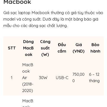
Macbook
Giá sạc laptop Macbook thường có giá tùy thuộc vào
model và công suất. Dưới đây là một bảng báo giá
mẫu cho các dòng sạc chất lượng.
Dòng
Công
Đầu
Giá
Bảo
STT
MacB
suất
cắm
(VND)
hành
ook
(W)
MacB
ook
750,00
6 – 12
1
Air
30W
USB-C
0
tháng
(2018-
2020)
MacB