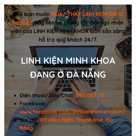
Nếu bạn muốn
MUA/ THAY LINH KIỆN GIÁ SỈ
hoặc LẺ
hãy liên hệ chúng tôi. Đội ngũ nhân
viên của LINH KIỆN MINH KHOA luôn sẵn sàng
hỗ trợ quý khách 24/7.
LINH KIỆN MINH KHOA
ĐANG Ở ĐÀ NẴNG
Điện thoại/Zalo Chat
:
0911.003.113
Facebook
:
www.facebook.com/linhkienminhkhoavn/
Địa chỉ:
155 Hàm Nghi, Thanh Khê, Đà
Nẵng