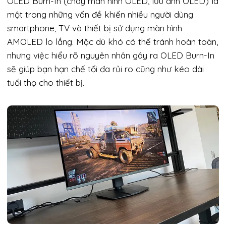
OLED Burn-In (cháy màn hình OLED, lưu ảnh OLED) là
một trong những vấn đề khiến nhiều người dùng
smartphone, TV và thiết bị sử dụng màn hình
AMOLED lo lắng. Mặc dù khó có thể tránh hoàn toàn,
nhưng việc hiểu rõ nguyên nhân gây ra OLED Burn-In
sẽ giúp bạn hạn chế tối đa rủi ro cũng như kéo dài
tuổi thọ cho thiết bị.