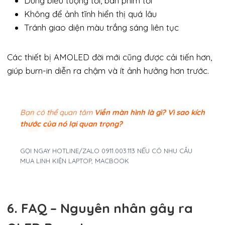
Dùng biểu tượng tối, bàn phím tối
Không để ảnh tĩnh hiển thị quá lâu
Tránh giao diện màu trắng sáng liên tục
Các thiết bị AMOLED đời mới cũng được cải tiến hơn,
giúp burn-in diễn ra chậm và ít ảnh hưởng hơn trước.
Bạn có thể quan tâm
Viền màn hình là gì? Vì sao kích
thước của nó lại quan trọng?
GỌI NGAY HOTLINE/ZALO 0911.003.113 NẾU CÓ NHU CẦU
MUA LINH KIỆN LAPTOP, MACBOOK
6. FAQ – Nguyên nhân gây ra