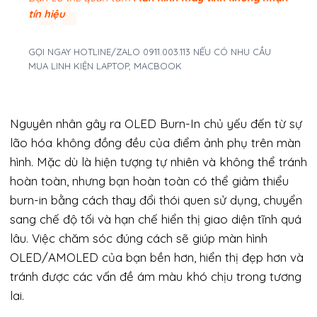
tín hiệu
GỌI NGAY HOTLINE/ZALO 0911.003.113 NẾU CÓ NHU CẦU
MUA LINH KIỆN LAPTOP, MACBOOK
Nguyên nhân gây ra OLED Burn-In chủ yếu đến từ sự
lão hóa không đồng đều của điểm ảnh phụ trên màn
hình. Mặc dù là hiện tượng tự nhiên và không thể tránh
hoàn toàn, nhưng bạn hoàn toàn có thể giảm thiểu
burn-in bằng cách thay đổi thói quen sử dụng, chuyển
sang chế độ tối và hạn chế hiển thị giao diện tĩnh quá
lâu. Việc chăm sóc đúng cách sẽ giúp màn hình
OLED/AMOLED của bạn bền hơn, hiển thị đẹp hơn và
tránh được các vấn đề ám màu khó chịu trong tương
lai.