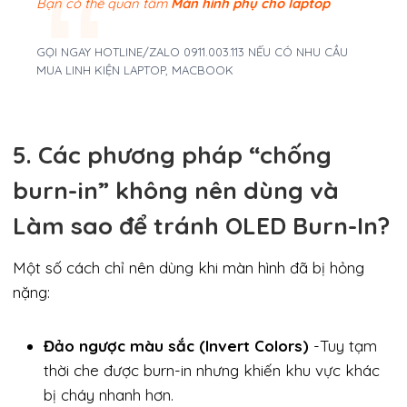
Bạn có thể quan tâm
Màn hình phụ cho laptop
GỌI NGAY HOTLINE/ZALO 0911.003.113 NẾU CÓ NHU CẦU
MUA LINH KIỆN LAPTOP, MACBOOK
5. Các phương pháp “chống
burn-in” không nên dùng và
Làm sao để tránh OLED Burn-In?
Một số cách chỉ nên dùng khi màn hình đã bị hỏng
nặng:
Đảo ngược màu sắc (Invert Colors)
-Tuy tạm
thời che được burn-in nhưng khiến khu vực khác
bị cháy nhanh hơn.