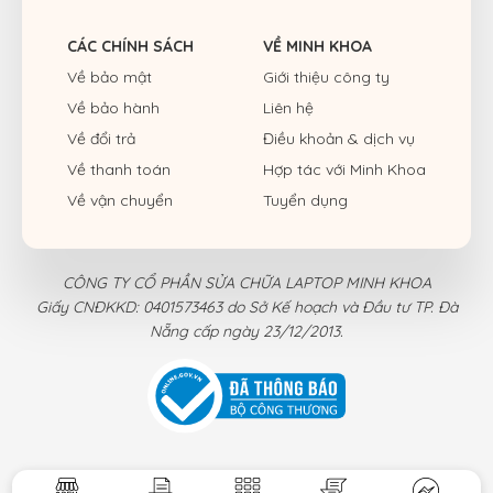
CÁC CHÍNH SÁCH
VỀ MINH KHOA
Về bảo mật
Giới thiệu công ty
Về bảo hành
Liên hệ
Về đổi trả
Điều khoản & dịch vụ
Về thanh toán
Hợp tác với Minh Khoa
Về vận chuyển
Tuyển dụng
CÔNG TY CỔ PHẦN SỬA CHỮA LAPTOP MINH KHOA
Giấy CNĐKKD: 0401573463 do Sở Kế hoạch và Đầu tư TP. Đà
Nẵng cấp ngày 23/12/2013.