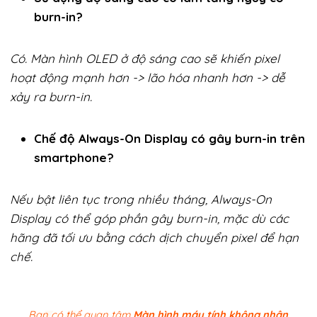
burn-in?
Có. Màn hình OLED ở độ sáng cao sẽ khiến pixel
hoạt động mạnh hơn -> lão hóa nhanh hơn -> dễ
xảy ra burn-in.
Chế độ Always-On Display có gây burn-in trên
smartphone?
Nếu bật liên tục trong nhiều tháng, Always-On
Display có thể góp phần gây burn-in, mặc dù các
hãng đã tối ưu bằng cách dịch chuyển pixel để hạn
chế.
Bạn có thể quan tâm
Màn hình máy tính không nhận