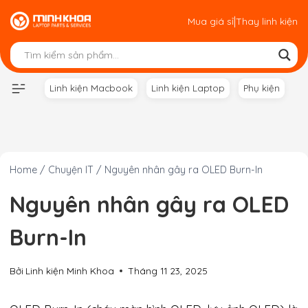
Skip
|
Mua giá sỉ
Thay linh kiện
to
content
Linh kiện Macbook
Linh kiện Laptop
Phụ kiện
Home
/
Chuyện IT
/
Nguyên nhân gây ra OLED Burn-In
Nguyên nhân gây ra OLED
Burn-In
Bởi
Linh kiện Minh Khoa
Tháng 11 23, 2025