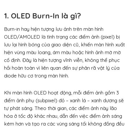
1. OLED Burn-In là gì?
Burn-in hay hiện tượng lưu ảnh trên màn hình
OLED/AMOLED là tình trạng các điểm ảnh (pixel) bị
lưu lại hình bóng của giao diện cũ, khiến màn hình xuất
hiện vùng màu loang, ám màu hoặc hình ảnh mờ mờ
cố định. Đây là hiện tượng vĩnh viễn, không thể phục
hồi hoàn toàn vì liên quan đến sự phân rã vật lý của
diode hữu cơ trong màn hình.
Khi màn hình OLED hoạt động, mỗi điểm ảnh gồm 3
điểm ảnh phụ (subpixel) đỏ – xanh lá – xanh dương sẽ
tự phát sáng. Theo thời gian, các điểm ảnh này lão
hóa ở tốc độ khác nhau, dẫn đến việc điểm ảnh sáng
kém hơn và tạo ra các vùng sáng tối không đồng đều