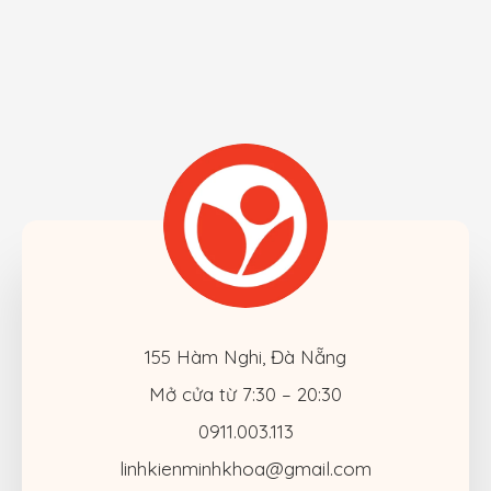
155 Hàm Nghi, Đà Nẵng
Mở cửa từ 7:30 – 20:30
0911.003.113
linhkienminhkhoa@gmail.com