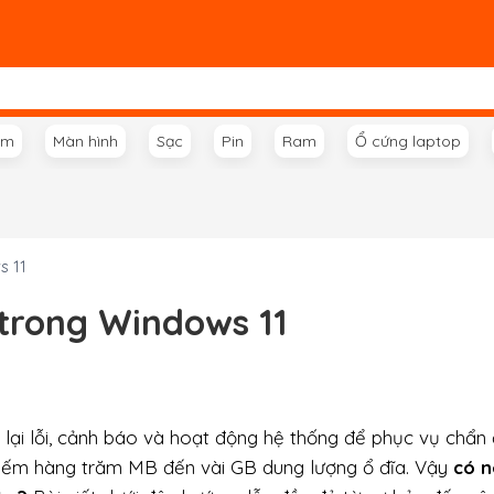
ím
Màn hình
Sạc
Pin
Ram
Ổ cứng laptop
s 11
 trong Windows 11
 lại lỗi, cảnh báo và hoạt động hệ thống để phục vụ chẩn
 chiếm hàng trăm MB đến vài GB dung lượng ổ đĩa. Vậy
có 