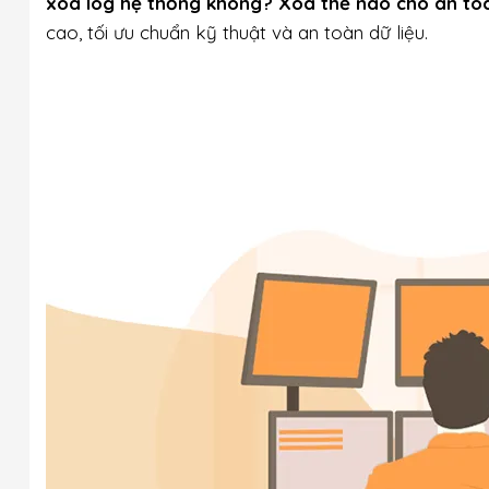
xóa log hệ thống không? Xóa thế nào cho an to
cao, tối ưu chuẩn kỹ thuật và an toàn dữ liệu.