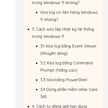
trong Windows 11 không?
Xóa log có làm hỏng Windows
11 không?
3. Cách xóa tệp nhật ký hệ thống
trong Windows 11
3.1 Xóa log bằng Event Viewer
(Khuyên dùng)
3.2 Xóa log bằng Command
Prompt (Nâng cao)
3.3 Xóa bằng PowerShell
3.4 Dùng phần mềm Wise Care
365
4. Cách tự động giới hạn dung