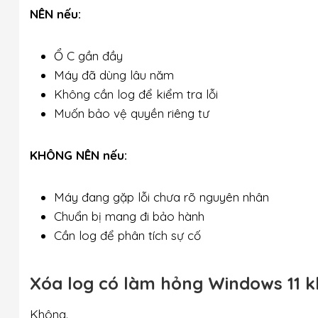
NÊN nếu:
Ổ C gần đầy
Máy đã dùng lâu năm
Không cần log để kiểm tra lỗi
Muốn bảo vệ quyền riêng tư
KHÔNG NÊN nếu:
Máy đang gặp lỗi chưa rõ nguyên nhân
Chuẩn bị mang đi bảo hành
Cần log để phân tích sự cố
Xóa log có làm hỏng Windows 11 
Không.