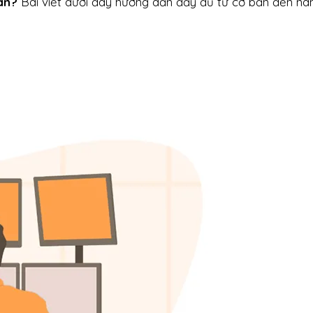
àn?
Bài viết dưới đây hướng dẫn đầy đủ từ cơ bản đến nâ