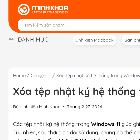
Skip
to
content
DANH MỤC
Linh kiện Macbook
Bàn ph
Home
/
Chuyện IT
/
Xóa tệp nhật ký hệ thống trong Window
Xóa tệp nhật ký hệ thống
Bởi
Linh kiện Minh Khoa
Tháng 2 27, 2026
Các tệp nhật ký hệ thống trong
Windows 11
giúp ghi
Tuy nhiên, sau thời gian dài sử dụng, chúng có thể