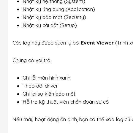
Nhật ký hệ thống (System)
Nhật ký ứng dụng (Application)
Nhật ký bảo mật (Security)
Nhật ký cài đặt (Setup)
Các log này được quản lý bởi
Event Viewer
(Trình x
Chúng có vai trò:
Ghi lỗi màn hình xanh
Theo dõi driver
Ghi lại sự kiện bảo mật
Hỗ trợ kỹ thuật viên chẩn đoán sự cố
Nếu máy hoạt động ổn định, bạn có thể xóa log cũ 