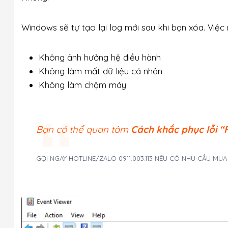
Windows sẽ tự tạo lại log mới sau khi bạn xóa. Việc 
Không ảnh hưởng hệ điều hành
Không làm mất dữ liệu cá nhân
Không làm chậm máy
Bạn có thể quan tâm
Cách khắc phục lỗi “F
GỌI NGAY HOTLINE/ZALO 0911.003.113 NẾU CÓ NHU CẦU MU