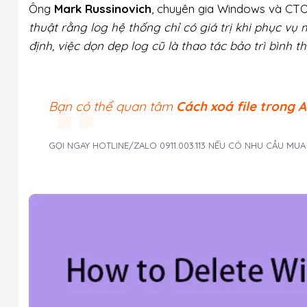
Ông
Mark Russinovich
, chuyên gia Windows và CTO
thuật rằng log hệ thống chỉ có giá trị khi phục v
định, việc dọn dẹp log cũ là thao tác bảo trì bìn
Bạn có thể quan tâm
Cách xoá file trong A
GỌI NGAY HOTLINE/ZALO 0911.003.113 NẾU CÓ NHU CẦU MU