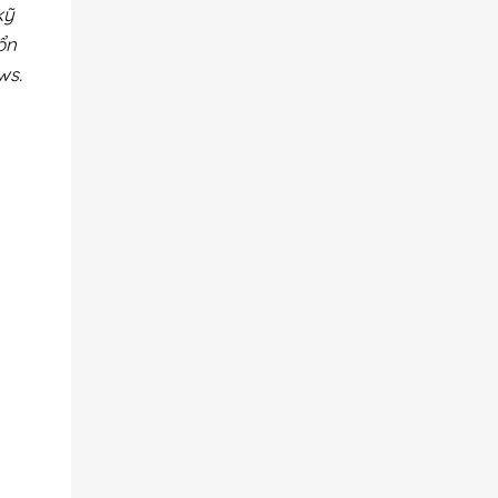
kỹ
ổn
ws.