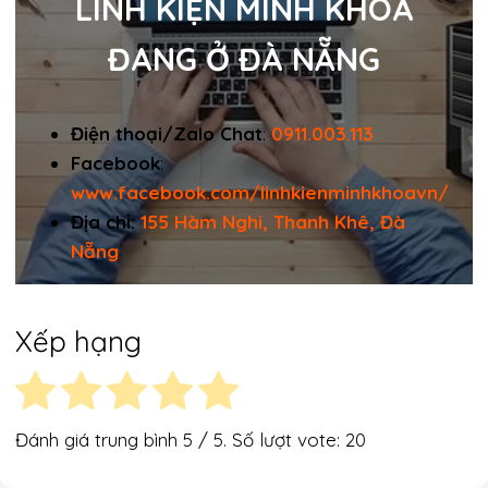
LINH KIỆN MINH KHOA
ĐANG Ở ĐÀ NẴNG
Điện thoại/Zalo Chat
:
0911.003.113
Facebook
:
www.facebook.com/linhkienminhkhoavn/
Địa chỉ:
155 Hàm Nghi, Thanh Khê, Đà
Nẵng
Xếp hạng
Đánh giá trung bình
5
/ 5. Số lượt vote:
20