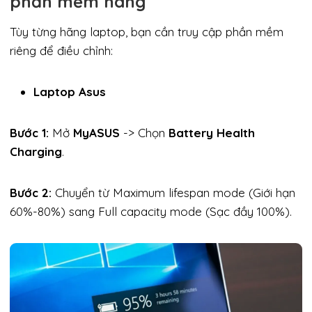
phần mềm hãng
Tùy từng hãng laptop, bạn cần truy cập phần mềm
riêng để điều chỉnh:
Laptop Asus
Bước 1:
Mở
MyASUS
-> Chọn
Battery Health
Charging
.
Bước 2:
Chuyển từ Maximum lifespan mode (Giới hạn
60%-80%) sang Full capacity mode (Sạc đầy 100%).