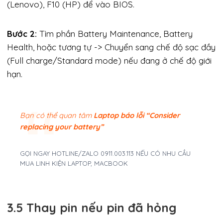
(Lenovo), F10 (HP) để vào BIOS.
Bước 2:
Tìm phần Battery Maintenance, Battery
Health, hoặc tương tự -> Chuyển sang chế độ sạc đầy
(Full charge/Standard mode) nếu đang ở chế độ giới
hạn.
Bạn có thể quan tâm
Laptop báo lỗi “Consider
replacing your battery”
GỌI NGAY HOTLINE/ZALO 0911.003.113 NẾU CÓ NHU CẦU
MUA LINH KIỆN LAPTOP, MACBOOK
3.5 Thay pin nếu pin đã hỏng