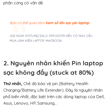
phần cứng có vấn đề.
Bạn có thể quan tâm
Xem số lần sạc pin laptop
GỌI NGAY HOTLINE/ZALO 0911.003.113 NẾU CÓ NHU CẦU
MUA LINH KIỆN LAPTOP, MACBOOK
2. Nguyên nhân khiến Pin laptop
sạc không đầy (stuck at 80%)
Thứ nhất,
Chế độ bảo vệ pin (Battery Health
Charging/Battery Life Extender). Đây là nguyên nhân
phổ biến nhất, đặc biệt trên các dòng laptop của Dell,
Asus, Lenovo, HP, Samsung…