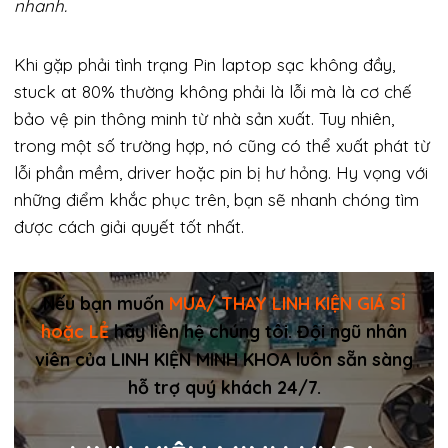
nhanh.
Khi gặp phải tình trạng Pin laptop sạc không đầy,
stuck at 80% thường không phải là lỗi mà là cơ chế
bảo vệ pin thông minh từ nhà sản xuất. Tuy nhiên,
trong một số trường hợp, nó cũng có thể xuất phát từ
lỗi phần mềm, driver hoặc pin bị hư hỏng. Hy vọng với
những điểm khắc phục trên, bạn sẽ nhanh chóng tìm
được cách giải quyết tốt nhất.
Nếu bạn muốn
MUA/ THAY LINH KIỆN GIÁ SỈ
hoặc LẺ
hãy liên hệ chúng tôi. Đội ngũ nhân
viên của LINH KIỆN MINH KHOA luôn sẵn sàng
hỗ trợ quý khách 24/7.