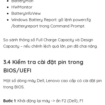
BatteryMon
HWMonitor
BatteryInfoView
Windows Battery Report: gõ lệnh powercfg
/batteryreport trong Command Prompt.
So sánh thông số Full Charge Capacity và Design
Capacity – nếu chênh lệch quá lớn, pin đã chai nặng.
3.4 Kiểm tra cài đặt pin trong
BIOS/UEFI
Một số dòng máy Dell, Lenovo cao cấp có cài đặt pin
trong BIOS.
Bước 1
: Khởi động lại máy -> ấn F2 (Dell), F1