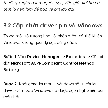
thường xuyên dùng nguồn sạc, việc giữ giới hạn ở
80% là nên làm để bảo vệ pin lâu dài.
3.2 Cập nhật driver pin và Windows
Trong một số trường hợp, lỗi phần mềm có thể khiến
Windows không quản lý sạc đúng cách.
Bước 1:
Vào
Device Manager
->
Batteries
-> Gỡ cài
đặt
Microsoft ACPI-Compliant Control Method
Battery
.
Bước 2
: Khởi động lại máy – Windows sẽ tự cài lại
driver. Đảm bảo Windows đã được cập nhật phiên bản
mới nhất.