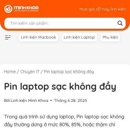
Skip
|
Mua giá sỉ
Thay linh kiện
to
content
Linh kiện Macbook
Linh kiện Laptop
Phụ kiện
Home
/
Chuyện IT
/
Pin laptop sạc không đầy
Pin laptop sạc không đầy
Bởi
Linh kiện Minh Khoa
Tháng 6 28, 2025
Trong quá trình sử dụng laptop, Pin laptop sạc không
đầy thường dừng ở mức 80%, 85%, hoặc thậm chí