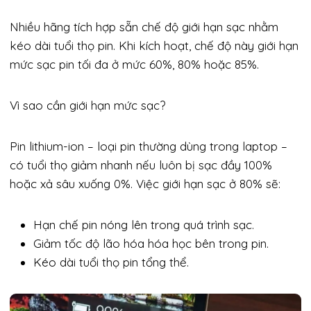
Nhiều hãng tích hợp sẵn chế độ giới hạn sạc nhằm
kéo dài tuổi thọ pin. Khi kích hoạt, chế độ này giới hạn
mức sạc pin tối đa ở mức 60%, 80% hoặc 85%.
Vì sao cần giới hạn mức sạc?
Pin lithium-ion – loại pin thường dùng trong laptop –
có tuổi thọ giảm nhanh nếu luôn bị sạc đầy 100%
hoặc xả sâu xuống 0%. Việc giới hạn sạc ở 80% sẽ:
Hạn chế pin nóng lên trong quá trình sạc.
Giảm tốc độ lão hóa hóa học bên trong pin.
Kéo dài tuổi thọ pin tổng thể.