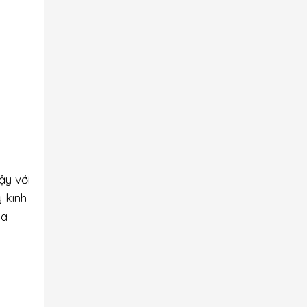
ậy với
 kinh
ba