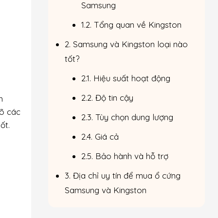
Samsung
1.2. Tổng quan về Kingston
2. Samsung và Kingston loại nào
tốt?
2.1. Hiệu suất hoạt động
2.2. Độ tin cậy
n
rõ các
2.3. Tùy chọn dung lượng
uốt.
2.4. Giá cả
2.5. Bảo hành và hỗ trợ
3. Địa chỉ uy tín để mua ổ cứng
Samsung và Kingston