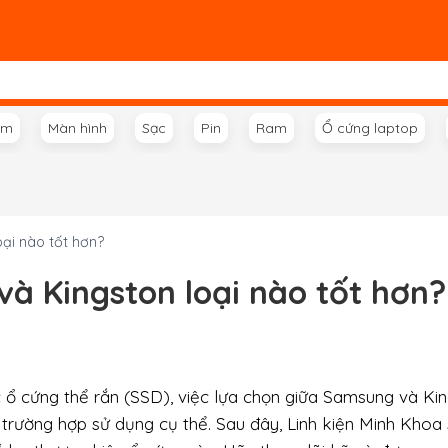
ím
Màn hình
Sạc
Pin
Ram
Ổ cứng laptop
oại nào tốt hơn?
và Kingston loại nào tốt hơn?
c ổ cứng thể rắn (SSD), việc lựa chọn giữa Samsung và Ki
c trường hợp sử dụng cụ thể. Sau đây, Linh kiện Minh Khoa