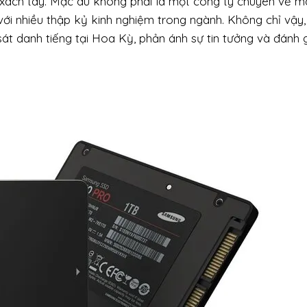
 xách tay. Mặc dù không phải là một công ty chuyên về má
ới nhiều thập kỷ kinh nghiệm trong ngành. Không chỉ vậy
át danh tiếng tại Hoa Kỳ, phản ánh sự tin tưởng và đánh 