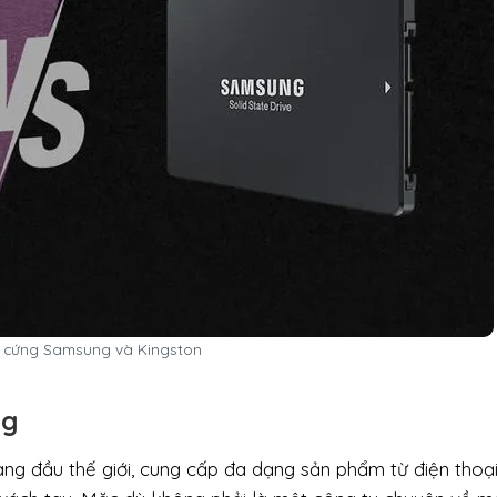
 ổ cứng Samsung và Kingston
ng
ng đầu thế giới, cung cấp đa dạng sản phẩm từ điện thoạ