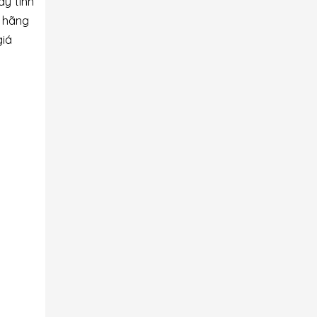
y tính
, hãng
giá