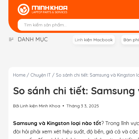
Skip
to
content
DANH MỤC
Linh kiện Macbook
Bàn ph
Home
/
Chuyện IT
/
So sánh chi tiết: Samsung và Kingston l
So sánh chi tiết: Samsung 
Bởi
Linh kiện Minh Khoa
Tháng 3 3, 2025
Samsung và Kingston loại nào tốt
? Trong lĩnh vự
đòi hỏi phải xem xét hiệu suất, độ bền, giá cả và cá