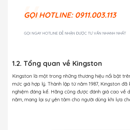
GỌI
HOTLINE: 0911.003.113
GỌI NGAY HOTLINE ĐỂ NHẬN ĐƯỢC TƯ VẤN NHANH NHẤT
1.2. Tổng quan về Kingston
Kingston là một trong những thương hiệu nổi bật trên
mức giá hợp lý. Thành lập từ năm 1987, Kingston đã 
nghiệm đáng kể. Hãng cũng được đánh giá cao về dị
năm, mang lại sự yên tâm cho người dùng khi lựa c