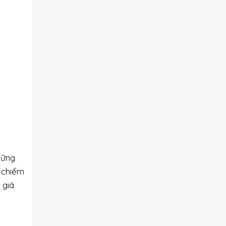
hững
 chiếm
 giá