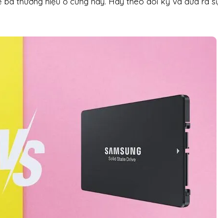
ề ba thương hiệu ổ cứng này. Hãy theo dõi kỹ và đưa ra s