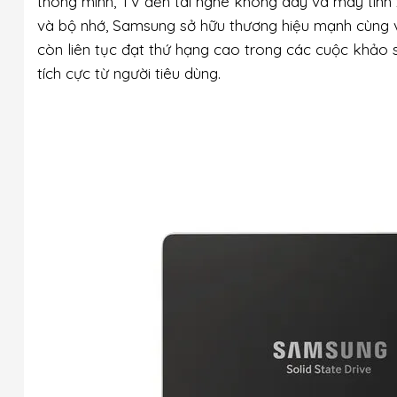
thông minh, TV đến tai nghe không dây và máy tính
và bộ nhớ, Samsung sở hữu thương hiệu mạnh cùng v
còn liên tục đạt thứ hạng cao trong các cuộc khảo s
tích cực từ người tiêu dùng.