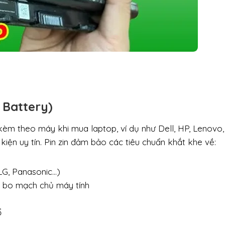
e Battery)
i kèm theo máy khi mua laptop, ví dụ như Dell, HP, Lenovo
kiện uy tín. Pin zin đảm bảo các tiêu chuẩn khắt khe về:
 LG, Panasonic…)
i bo mạch chủ máy tính
ổ