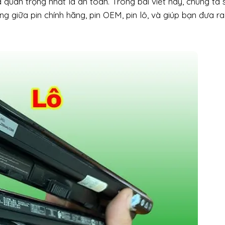
 quan trọng nhất là an toàn. Trong bài viết này, chúng ta 
ràng giữa pin chính hãng, pin OEM, pin lô, và giúp bạn đưa r