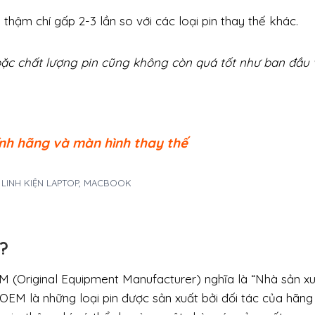
 thậm chí gấp 2-3 lần so với các loại pin thay thế khác.
ặc chất lượng pin cũng không còn quá tốt như ban đầu
nh hãng và màn hình thay thế
A LINH KIỆN LAPTOP, MACBOOK
g?
M (Original Equipment Manufacturer) nghĩa là “Nhà sản x
n OEM là những loại pin được sản xuất bởi đối tác của hãn