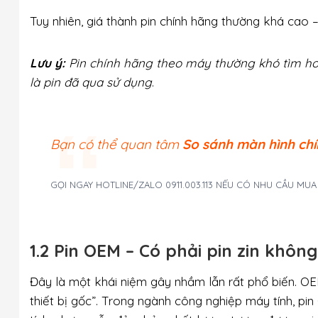
Tuy nhiên, giá thành pin chính hãng thường khá cao –
Lưu ý:
Pin chính hãng theo máy thường khó tìm ho
là pin đã qua sử dụng
.
Bạn có thể quan tâm
So sánh màn hình chí
GỌI NGAY HOTLINE/ZALO 0911.003.113 NẾU CÓ NHU CẦU MU
1.2 Pin OEM – Có phải pin zin khôn
Đây là một khái niệm gây nhầm lẫn rất phổ biến. OE
thiết bị gốc”. Trong ngành công nghiệp máy tính, pi