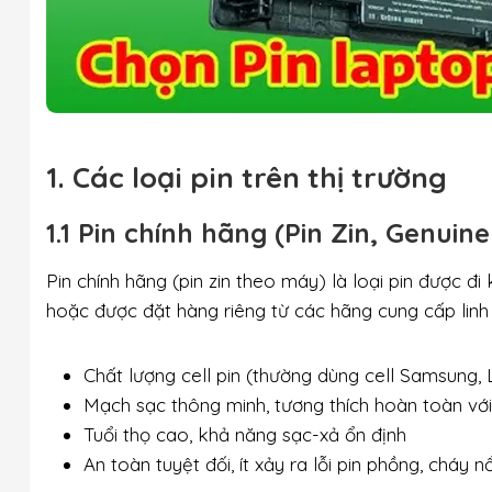
1. Các loại pin trên thị trường
1.1 Pin chính hãng (Pin Zin, Genuin
Pin chính hãng (pin zin theo máy) là loại pin được đ
hoặc được đặt hàng riêng từ các hãng cung cấp linh 
Chất lượng cell pin (thường dùng cell Samsung,
Mạch sạc thông minh, tương thích hoàn toàn vớ
Tuổi thọ cao, khả năng sạc-xả ổn định
An toàn tuyệt đối, ít xảy ra lỗi pin phồng, cháy n