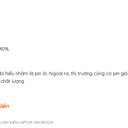
–40%
 hiểu nhầm là pin lô. Ngoài ra, thị trường cũng có pin gi
chất lượng.
liền
A LINH KIỆN LAPTOP, MACBOOK