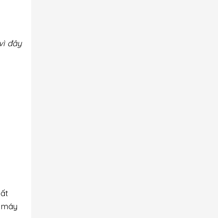
vì đây
uất
g máy