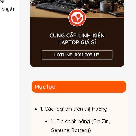
sẽ
a quyết
Mục lục
1. Các loại pin trên thị trường
1.1 Pin chính hãng (Pin Zin,
Genuine Battery)