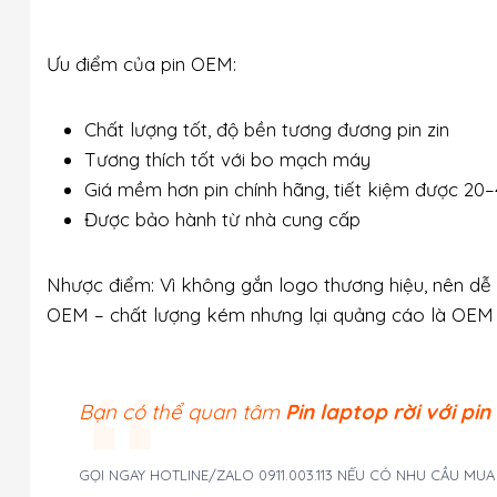
Ưu điểm của pin OEM:
Chất lượng tốt, độ bền tương đương pin zin
Tương thích tốt với bo mạch máy
Giá mềm hơn pin chính hãng, tiết kiệm được 20
Được bảo hành từ nhà cung cấp
Nhược điểm: Vì không gắn logo thương hiệu, nên dễ bị
OEM – chất lượng kém nhưng lại quảng cáo là OEM 
Bạn có thể quan tâm
Pin laptop rời với pin 
GỌI NGAY HOTLINE/ZALO 0911.003.113 NẾU CÓ NHU CẦU MU