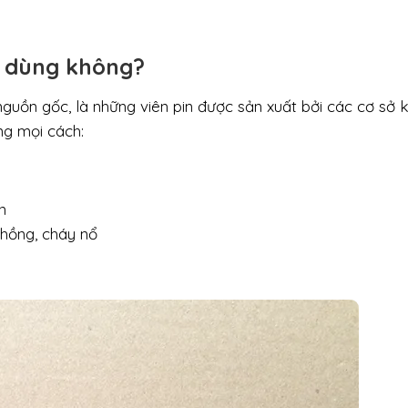
nên dùng không?
õ nguồn gốc, là những viên pin được sản xuất bởi các cơ sở
ằng mọi cách:
n
phồng, cháy nổ