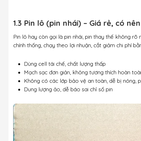
1.3 Pin lô (pin nhái) – Giá rẻ, có 
Pin lô hay còn gọi là pin nhái, pin thay thế không r
chính thống, chạy theo lợi nhuận, cắt giảm chi phí b
Dùng cell tái chế, chất lượng thấp
Mạch sạc đơn giản, không tương thích hoàn toà
Không có các lớp bảo vệ an toàn, dễ bị nóng, 
Dung lượng ảo, dễ báo sai chỉ số pin