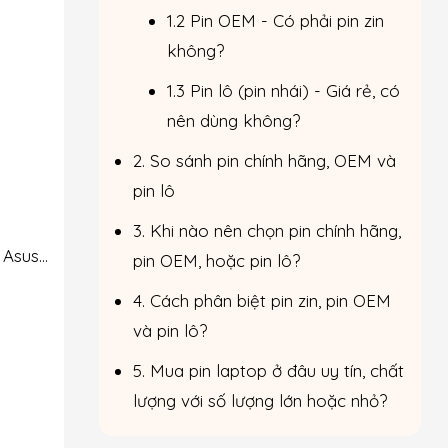
1.2 Pin OEM - Có phải pin zin
không?
1.3 Pin lô (pin nhái) - Giá rẻ, có
nên dùng không?
2. So sánh pin chính hãng, OEM và
pin lô
3. Khi nào nên chọn pin chính hãng,
, Asus…
pin OEM, hoặc pin lô?
4. Cách phân biệt pin zin, pin OEM
và pin lô?
5. Mua pin laptop ở đâu uy tín, chất
lượng với số lượng lớn hoặc nhỏ?