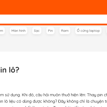
ím
Màn hình
Sạc
Pin
Ram
Ổ cứng laptop
in lô?
ăm sử dụng. Khi đó, câu hỏi muôn thuở hiện lên: Thay pin c
Pin lô liệu có dùng được không? Đây không chỉ là chuyện t