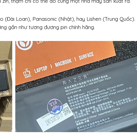
 zin, thậm chí có thể do cùng một nhà máy sản xuất ra.
o (Đài Loan), Panasonic (Nhật), hay Lishen (Trung Quốc).
ng gần như tương đương pin chính hãng.