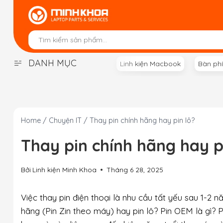
Skip
to
content
DANH MỤC
Linh kiện Macbook
Bàn ph
Home
/
Chuyện IT
/
Thay pin chính hãng hay pin lô?
Thay pin chính hãng hay p
Bởi
Linh kiện Minh Khoa
Tháng 6 28, 2025
Việc thay pin điện thoại là nhu cầu tất yếu sau 1-2 n
hãng (Pin Zin theo máy) hay pin lô? Pin OEM là gì? 