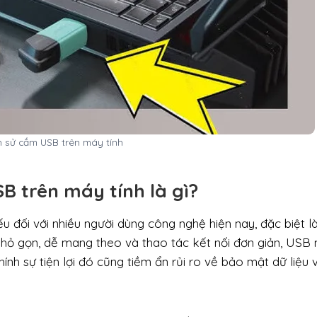
h sử cắm USB trên máy tính
SB trên máy tính là gì?
u đối với nhiều người dùng công nghệ hiện nay, đặc biệt l
 nhỏ gọn, dễ mang theo và thao tác kết nối đơn giản, USB
chính sự tiện lợi đó cũng tiềm ẩn rủi ro về bảo mật dữ liệu 