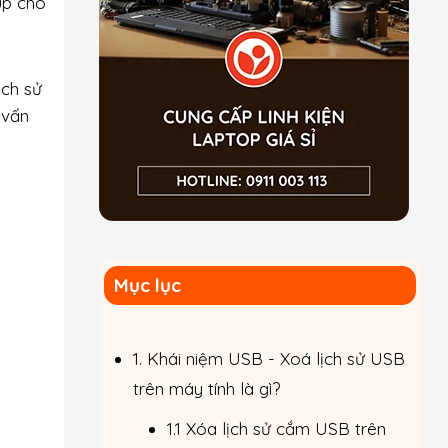
úp cho
ịch sử
 vấn
Mục lục
1. Khái niệm USB - Xoá lịch sử USB
trên máy tính là gì?
1.1 Xóa lịch sử cắm USB trên