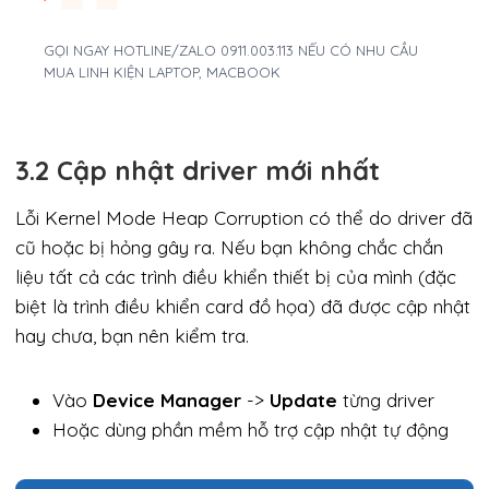
GỌI NGAY HOTLINE/ZALO 0911.003.113 NẾU CÓ NHU CẦU
MUA LINH KIỆN LAPTOP, MACBOOK
3.2 Cập nhật driver mới nhất
Lỗi Kernel Mode Heap Corruption có thể do driver đã
cũ hoặc bị hỏng gây ra. Nếu bạn không chắc chắn
liệu tất cả các trình điều khiển thiết bị của mình (đặc
biệt là trình điều khiển card đồ họa) đã được cập nhật
hay chưa, bạn nên kiểm tra.
Vào
Device Manager
->
Update
từng driver
Hoặc dùng phần mềm hỗ trợ cập nhật tự động