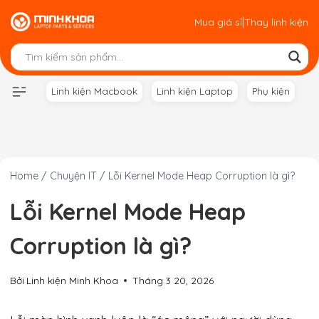
Skip
|
Mua giá sỉ
Thay linh kiện
to
content
Linh kiện Macbook
Linh kiện Laptop
Phụ kiện
Home
/
Chuyện IT
/
Lỗi Kernel Mode Heap Corruption là gì?
Lỗi Kernel Mode Heap
Corruption là gì?
Bởi
Linh kiện Minh Khoa
Tháng 3 20, 2026