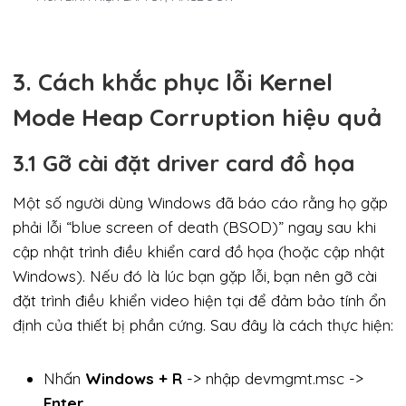
3. Cách khắc phục lỗi Kernel
Mode Heap Corruption hiệu quả
3.1 Gỡ cài đặt driver card đồ họa
Một số người dùng Windows đã báo cáo rằng họ gặp
phải lỗi “blue screen of death (BSOD)” ngay sau khi
cập nhật trình điều khiển card đồ họa (hoặc cập nhật
Windows). Nếu đó là lúc bạn gặp lỗi, bạn nên gỡ cài
đặt trình điều khiển video hiện tại để đảm bảo tính ổn
định của thiết bị phần cứng. Sau đây là cách thực hiện:
Nhấn
Windows + R
-> nhập devmgmt.msc ->
Enter