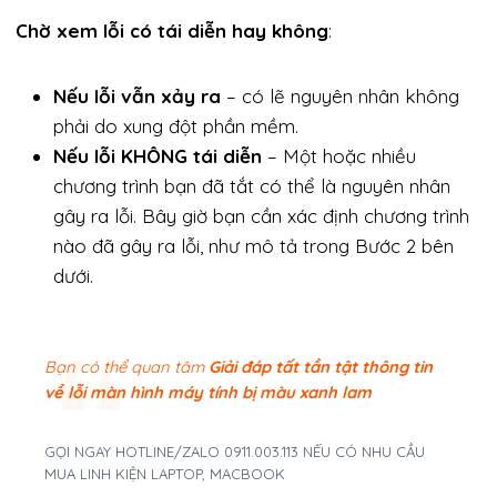
Chờ xem lỗi có tái diễn hay không
:
Nếu lỗi vẫn xảy ra
– có lẽ nguyên nhân không
phải do xung đột phần mềm.
Nếu lỗi KHÔNG tái diễn
– Một hoặc nhiều
chương trình bạn đã tắt có thể là nguyên nhân
gây ra lỗi. Bây giờ bạn cần xác định chương trình
nào đã gây ra lỗi, như mô tả trong Bước 2 bên
dưới.
Bạn có thể quan tâm
Giải đáp tất tần tật thông tin
về lỗi màn hình máy tính bị màu xanh lam
GỌI NGAY HOTLINE/ZALO 0911.003.113 NẾU CÓ NHU CẦU
MUA LINH KIỆN LAPTOP, MACBOOK