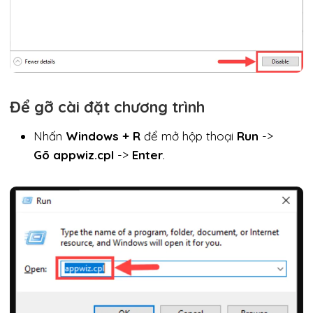
Để gỡ cài đặt chương trình
Nhấn
Windows + R
để mở hộp thoại
Run
->
Gõ
appwiz.cpl
->
Enter
.