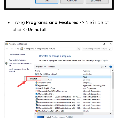
Trong
Programs and Features
-> Nhấn chuột
phải ->
Uninstall
.