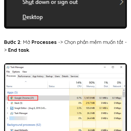
Bước 2
: Mở
Processes
-> Chọn phần mềm muốn tắt -
>
End task
.