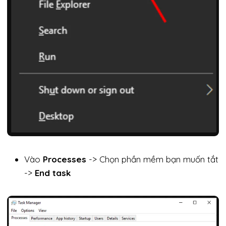
Vào
Processes
-> Chọn phần mềm bạn muốn tắt
->
End task