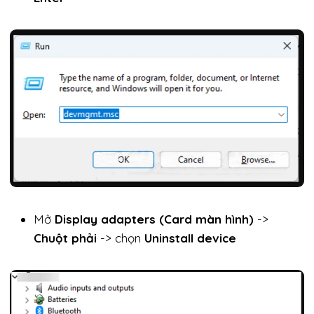
Mở
Display adapters (Card màn hình)
->
Chuột phải
-> chọn
Uninstall device