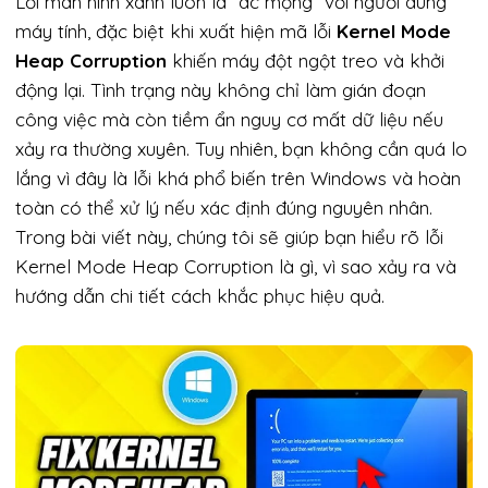
Lỗi màn hình xanh luôn là “ác mộng” với người dùng
máy tính, đặc biệt khi xuất hiện mã lỗi
Kernel Mode
Heap Corruption
khiến máy đột ngột treo và khởi
động lại. Tình trạng này không chỉ làm gián đoạn
công việc mà còn tiềm ẩn nguy cơ mất dữ liệu nếu
xảy ra thường xuyên. Tuy nhiên, bạn không cần quá lo
lắng vì đây là lỗi khá phổ biến trên Windows và hoàn
toàn có thể xử lý nếu xác định đúng nguyên nhân.
Trong bài viết này, chúng tôi sẽ giúp bạn hiểu rõ lỗi
Kernel Mode Heap Corruption là gì, vì sao xảy ra và
hướng dẫn chi tiết cách khắc phục hiệu quả.