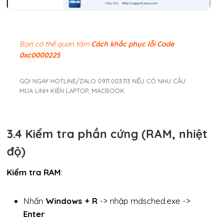
Bạn có thể quan tâm
Cách khắc phục lỗi Code
0xc0000225
GỌI NGAY HOTLINE/ZALO 0911.003.113 NẾU CÓ NHU CẦU
MUA LINH KIỆN LAPTOP, MACBOOK
3.4 Kiểm tra phần cứng (RAM, nhiệt
độ)
Kiểm tra RAM
:
Nhấn
Windows + R
-> nhập mdsched.exe ->
Enter