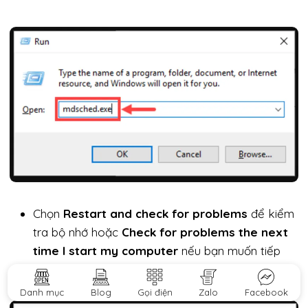
Chọn
Restart and check for problems
để kiểm
tra bộ nhớ hoặc
Check for problems the next
time I start my computer
nếu bạn muốn tiếp
tục làm việc và kiểm tra bộ nhớ.
Danh mục
Blog
Gọi điện
Zalo
Facebook