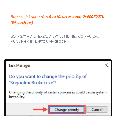
Bạn có thể quan tâm
Sửa lỗi error code 0x8007007b
(8+ cách fix)
GỌI NGAY HOTLINE/ZALO 0911.003.113 NẾU CÓ NHU CẦU
MUA LINH KIỆN LAPTOP, MACBOOK