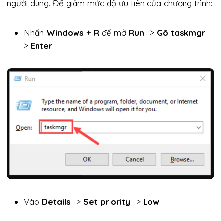
người dùng. Để giảm mức độ ưu tiên của chương trình:
Nhấn
Windows + R
để mở
Run
->
Gõ
taskmgr
-
>
Enter
.
Vào
Details
->
Set priority
->
Low
.