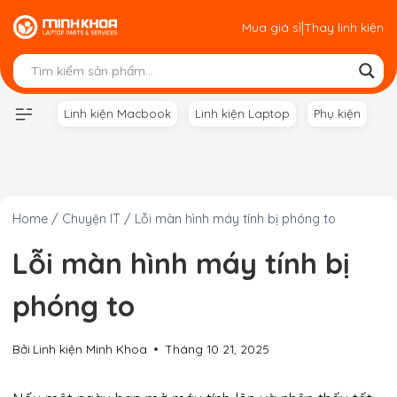
Skip
|
Mua giá sỉ
Thay linh kiện
to
content
Linh kiện Macbook
Linh kiện Laptop
Phụ kiện
Home
/
Chuyện IT
/
Lỗi màn hình máy tính bị phóng to
Lỗi màn hình máy tính bị
phóng to
Bởi
Linh kiện Minh Khoa
Tháng 10 21, 2025