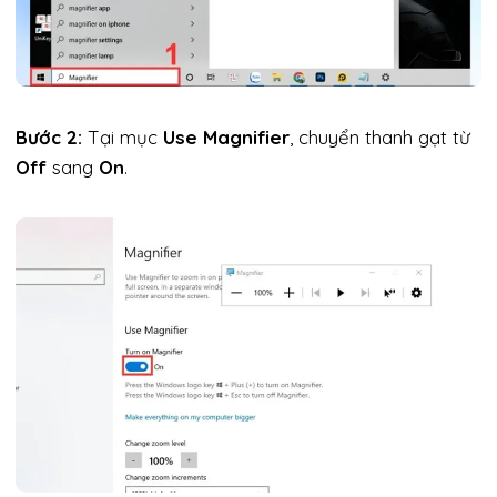
Bước 2:
Tại mục
Use Magnifier
, chuyển thanh gạt từ
Off
sang
On
.