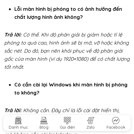
Lỗi màn hình bị phóng to có ảnh hưởng đến
chất lượng hình ảnh không?
Trả lời:
Có thể. Khi độ phân giải bị giảm hoặc tỉ lệ
phóng to quá cao, hình ảnh sẽ bị mờ, vỡ hoặc không
sắc nét. Do đó, bạn nên khôi phục về độ phân giải
gốc của màn hình (ví dụ 1920×1080) để có chất lượng
tốt nhất.
Có cần cài lại Windows khi màn hình bị phóng
to không?
Trả lời:
Không cần. Đây chỉ là lỗi cài đặt hiển thị,
không phải lỗi hệ thống. Bạn có thể khắc phục hoàn
toàn bằng vài thao tác trong phần cài đặt hiển thị
Danh mục
Blog
Gọi điện
Zalo
Facebook