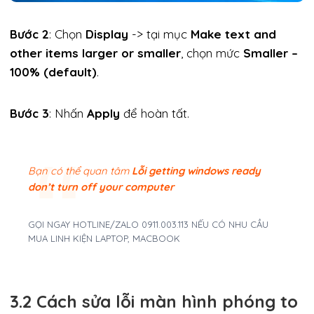
Bước 2
: Chọn
Display
-> tại mục
Make text and
other items larger or smaller
, chọn mức
Smaller –
100% (default)
.
Bước 3
: Nhấn
Apply
để hoàn tất.
Bạn có thể quan tâm
Lỗi getting windows ready
don’t turn off your computer
GỌI NGAY HOTLINE/ZALO 0911.003.113 NẾU CÓ NHU CẦU
MUA LINH KIỆN LAPTOP, MACBOOK
3.2 Cách sửa lỗi màn hình phóng to