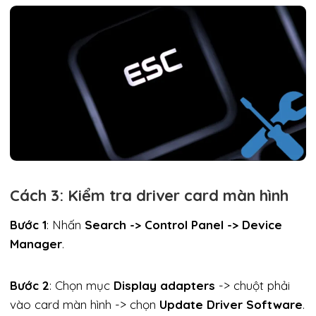
Cách 3: Kiểm tra driver card màn hình
Bước 1
: Nhấn
Search -> Control Panel -> Device
Manager
.
Bước 2
: Chọn mục
Display adapters
-> chuột phải
vào card màn hình -> chọn
Update Driver Software
.