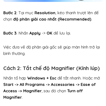
Bước 2
: Tại mục
Resolution
, kéo thanh trượt lên để
chọn
độ phân giải cao nhất (Recommended)
.
Bước 3
: Nhấn
Apply
->
OK
để lưu lại.
Việc đưa về độ phân giải gốc sẽ giúp màn hình trở lại
bình thường.
Cách 2: Tắt chế độ Magnifier (Kính lúp)
Nhấn tổ hợp
Windows + Esc
để tắt nhanh. Hoặc mở
Start -> All Programs -> Accessories -> Ease of
Access -> Magnifier
, sau đó chọn
Turn off
Magnifier
.