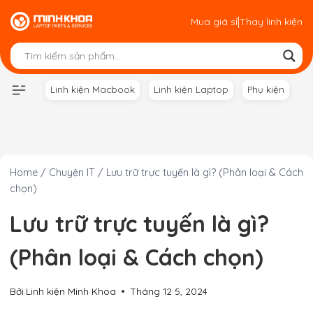
Skip
|
Mua giá sỉ
Thay linh kiện
to
content
Linh kiện Macbook
Linh kiện Laptop
Phụ kiện
Home
/
Chuyện IT
/
Lưu trữ trực tuyến là gì? (Phân loại & Cách
chọn)
Lưu trữ trực tuyến là gì?
(Phân loại & Cách chọn)
Bởi
Linh kiện Minh Khoa
Tháng 12 5, 2024