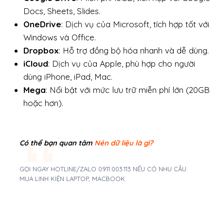
Docs, Sheets, Slides.
OneDrive
: Dịch vụ của Microsoft, tích hợp tốt với
Windows và Office.
Dropbox
: Hỗ trợ đồng bộ hóa nhanh và dễ dùng.
iCloud
: Dịch vụ của Apple, phù hợp cho người
dùng iPhone, iPad, Mac.
Mega
: Nổi bật với mức lưu trữ miễn phí lớn (20GB
hoặc hơn).
Có thể bạn quan tâm
Nén dữ liệu là gì?
GỌI NGAY HOTLINE/ZALO 0911.003.113 NẾU CÓ NHU CẦU
MUA LINH KIỆN LAPTOP, MACBOOK