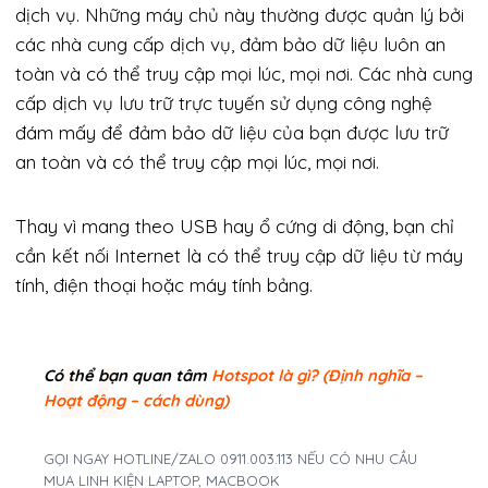
dịch vụ. Những máy chủ này thường được quản lý bởi
các nhà cung cấp dịch vụ, đảm bảo dữ liệu luôn an
toàn và có thể truy cập mọi lúc, mọi nơi. Các nhà cung
cấp dịch vụ lưu trữ trực tuyến sử dụng công nghệ
đám mấy để đảm bảo dữ liệu của bạn được lưu trữ
an toàn và có thể truy cập mọi lúc, mọi nơi.
Thay vì mang theo USB hay ổ cứng di động, bạn chỉ
cần kết nối Internet là có thể truy cập dữ liệu từ máy
tính, điện thoại hoặc máy tính bảng.
Có thể bạn quan tâm
Hotspot là gì? (Định nghĩa –
Hoạt động – cách dùng)
GỌI NGAY HOTLINE/ZALO 0911.003.113 NẾU CÓ NHU CẦU
MUA LINH KIỆN LAPTOP, MACBOOK