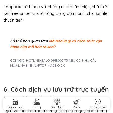
Dropbox thích hợp với những nhóm làm việc, nhà thiết
kế, freelancer vì khả năng đồng bộ nhanh, chia sẻ file
thuận tiện.
Có thể bạn quan tâm
Mã hóa là gì và cách thức vận
hành của mã hóa ra sao?
GỌI NGAY HOTLINE/ZALO 0911.003.113 NẾU CÓ NHU CẦU
MUA LINH KIỆN LAPTOP, MACBOOK
6. Cách dịch vụ lưu trữ trực tuyến
hoạt động là gì?
Danh mục
Blog
Gọi điện
Zalo
Facebook
Dịch vụ lưu trữ trực tuyến (cloud storage) hoạt động