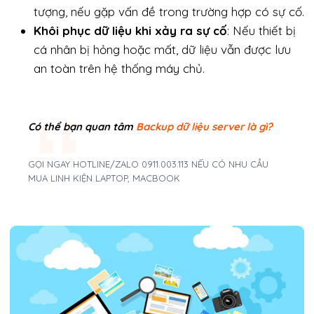
tượng, nếu gặp vấn đề trong trường hợp có sự cố.
Khôi phục dữ liệu khi xảy ra sự cố
: Nếu thiết bị
cá nhân bị hỏng hoặc mất, dữ liệu vẫn được lưu
an toàn trên hệ thống máy chủ.
Có thể bạn quan tâm
Backup dữ liệu server là gì?
GỌI NGAY HOTLINE/ZALO 0911.003.113 NẾU CÓ NHU CẦU
MUA LINH KIỆN LAPTOP, MACBOOK