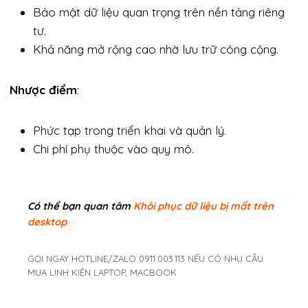
Bảo mật dữ liệu quan trọng trên nền tảng riêng
tư.
Khả năng mở rộng cao nhờ lưu trữ công cộng.
Nhược điểm
:
Phức tạp trong triển khai và quản lý.
Chi phí phụ thuộc vào quy mô.
Có thể bạn quan tâm
Khôi phục dữ liệu bị mất trên
desktop
GỌI NGAY HOTLINE/ZALO 0911.003.113 NẾU CÓ NHU CẦU
MUA LINH KIỆN LAPTOP, MACBOOK