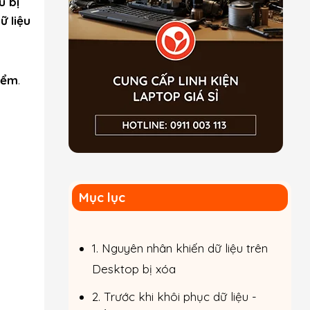
u bị
ữ liệu
iểm
.
Mục lục
1. Nguyên nhân khiến dữ liệu trên
Desktop bị xóa
2. Trước khi khôi phục dữ liệu -