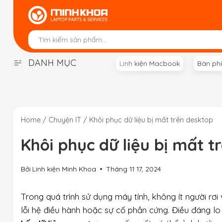
Skip
to
content
DANH MỤC
Linh kiện Macbook
Bàn ph
Home
/
Chuyện IT
/
Khôi phục dữ liệu bị mất trên desktop
Khôi phục dữ liệu bị mất t
Bởi
Linh kiện Minh Khoa
Tháng 11 17, 2024
Trong quá trình sử dụng máy tính, không ít người rơi
lỗi hệ điều hành hoặc sự cố phần cứng. Điều đáng 