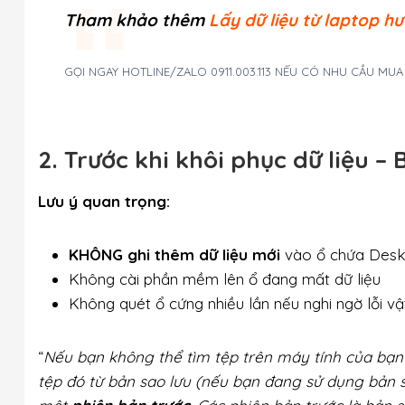
Tham khảo thêm
Lấy dữ liệu từ laptop h
GỌI NGAY HOTLINE/ZALO 0911.003.113 NẾU CÓ NHU CẦU MU
2. Trước khi khôi phục dữ liệu –
Lưu ý quan trọng:
KHÔNG ghi thêm dữ liệu mới
vào ổ chứa Des
Không cài phần mềm lên ổ đang mất dữ liệu
Không quét ổ cứng nhiều lần nếu nghi ngờ lỗi vật
“
Nếu bạn không thể tìm tệp trên máy tính của bạn 
tệp đó từ bản sao lưu (nếu bạn đang sử dụng bản 