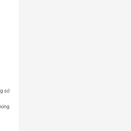
g sử
húng