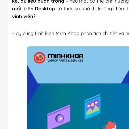
kế, dữ liệu quan trọng
– nếu mất có thể ảnh hưởng t
mất trên Desktop
có thực sự khả thi không? Làm 
vĩnh viễn
?
Hãy cùng Linh kiện Minh Khoa phân tích chi tiết và