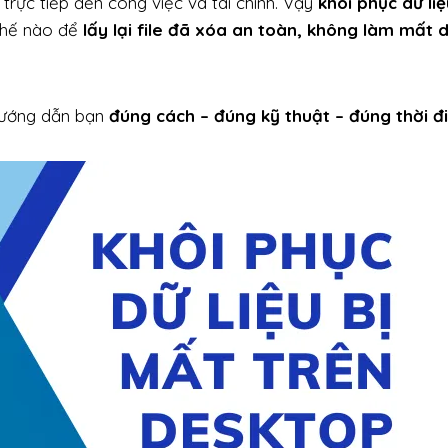
rực tiếp đến công việc và tài chính. Vậy
khôi phục dữ liệ
thế nào để
lấy lại file đã xóa an toàn, không làm mất d
 hướng dẫn bạn
đúng cách – đúng kỹ thuật – đúng thời đ