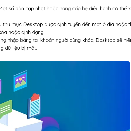
ột số bản cập nhật hoặc nâng cấp hệ điều hành có thể 
u thư mục Desktop được định tuyến đến một ổ đĩa hoặc t
 xóa hoặc định dạng.
ng nhập bằng tài khoản người dùng khác, Desktop sẽ hiển
g dữ liệu bị mất.