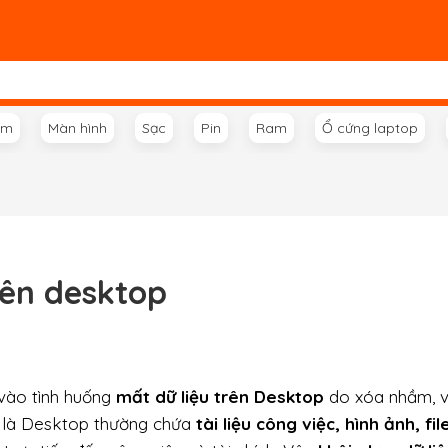
ím
Màn hình
Sạc
Pin
Ram
Ổ cứng laptop
rên desktop
 vào tình huống
mất dữ liệu trên Desktop
do xóa nhầm, vi
lo là Desktop thường chứa
tài liệu công việc, hình ảnh, fil