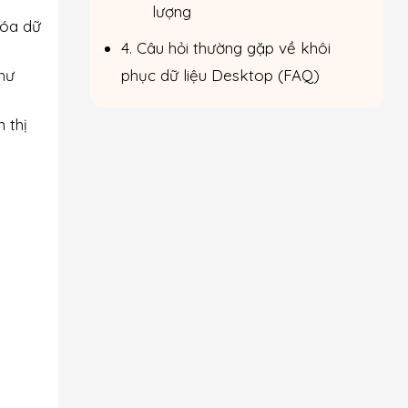
lượng
xóa dữ
4. Câu hỏi thường gặp về khôi
hư
phục dữ liệu Desktop (FAQ)
 thị