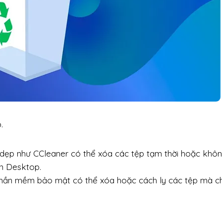
.
ẹp như CCleaner có thể xóa các tệp tạm thời hoặc khôn
ên Desktop.
hần mềm bảo mật có thể xóa hoặc cách ly các tệp mà c