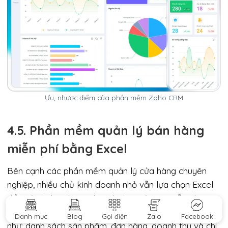
Ưu, nhược điểm của phần mềm Zoho CRM
4.5. Phần mềm quản lý bán hàng
miễn phí bằng Excel
Bên cạnh các phần mềm quản lý cửa hàng chuyên
nghiệp, nhiều chủ kinh doanh nhỏ vẫn lựa chọn Excel
để quản lý bán hàng do tính đơn giản và miễn phí. Bạn
có thể tự tạo file quản lý đơn giản gồm các bảng tính
Danh mục
Blog
Gọi điện
Zalo
Facebook
như: danh sách sản phẩm, đơn hàng, doanh thu và chi