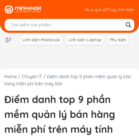
Skip
|
Mua giá sỉ
Thay linh kiện
to
content
Linh kiện Macbook
Linh kiện Laptop
Phụ kiện
Home
/
Chuyện IT
/
Điểm danh top 9 phần mềm quản lý bán
hàng miễn phí trên máy tính
Điểm danh top 9 phần
mềm quản lý bán hàng
miễn phí trên máy tính