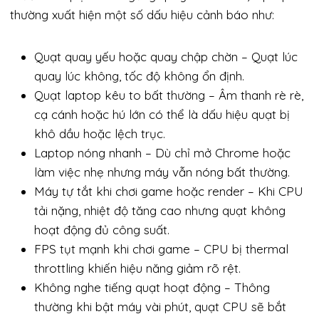
thường xuất hiện một số dấu hiệu cảnh báo như:
Quạt quay yếu hoặc quay chập chờn – Quạt lúc
quay lúc không, tốc độ không ổn định.
Quạt laptop kêu to bất thường – Âm thanh rè rè,
cạ cánh hoặc hú lớn có thể là dấu hiệu quạt bị
khô dầu hoặc lệch trục.
Laptop nóng nhanh – Dù chỉ mở Chrome hoặc
làm việc nhẹ nhưng máy vẫn nóng bất thường.
Máy tự tắt khi chơi game hoặc render – Khi CPU
tải nặng, nhiệt độ tăng cao nhưng quạt không
hoạt động đủ công suất.
FPS tụt mạnh khi chơi game – CPU bị thermal
throttling khiến hiệu năng giảm rõ rệt.
Không nghe tiếng quạt hoạt động – Thông
thường khi bật máy vài phút, quạt CPU sẽ bắt