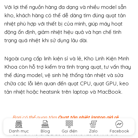
Với lợi thế nguồn hàng đa dạng và nhiều model sẵn
kho, khách hàng có thể dễ dàng tìm đúng quạt tản
nhiệt phù hợp với thiết bị của mình, giúp máy hoạt
động ổn định, giảm nhiệt hiệu quả và hạn chế tình
trạng quá nhiệt khi sử dụng lâu dài.
Ngoài cung cấp linh kiện sỉ và lẻ, Kho Linh Kiện Minh
Khoa còn hỗ trợ kiểm tra tình trạng quạt, tư vấn thay
thế đúng model, vệ sinh hệ thống tản nhiệt và sửa
chữa các lỗi liên quan đến quạt CPU, quạt GPU, keo
tản nhiệt hoặc heatsink trên laptop và MacBook.
Bạn có thể quan tâm
Quạt tản nhiệt laptop giá rẻ​
Danh mục
Blog
Gọi điện
Zalo
Facebook
GỌI NGAY HOTLINE/ZALO 0911.003.113 NẾU CÓ NHU CẦU