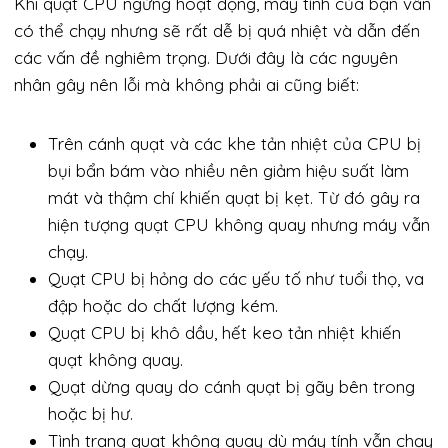
Khi quạt CPU ngừng hoạt động, máy tính của bạn vẫn
có thể chạy nhưng sẽ rất dễ bị quá nhiệt và dẫn đến
các vấn đề nghiêm trọng. Dưới đây là các nguyên
nhân gây nên lỗi mà không phải ai cũng biết:
Trên cánh quạt và các khe tản nhiệt của CPU bị
bụi bẩn bám vào nhiều nên giảm hiệu suất làm
mát và thậm chí khiến quạt bị kẹt. Từ đó gây ra
hiện tượng quạt CPU không quay nhưng máy vẫn
chạy.
Quạt CPU bị hỏng do các yếu tố như tuổi thọ, va
đập hoặc do chất lượng kém.
Quạt CPU bị khô dầu, hết keo tản nhiệt khiến
quạt không quay.
Quạt dừng quay do cánh quạt bị gãy bên trong
hoặc bị hư.
Tình trạng quạt không quay dù máy tính vẫn chạy