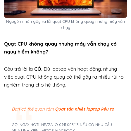
Nguyên nhân gây ra lỗi quạt CPU không quay nhưng máy vẫn
chạy
Quạt CPU không quay nhưng máy vẫn chạy có
nguy hiểm không?
Câu trả lời là
CÓ
. Dù laptop vẫn hoạt động, nhưng
việc quạt CPU không quay có thể gây ra nhiều rủi ro
nghiêm trọng cho hệ thống.
Bạn có thể quan tâm
Quạt tản nhiệt laptop kêu to
GỌI NGAY HOTLINE/ZALO 0911.003.113 NẾU CÓ NHU CẦU
MUA LINH KIỆN LAPTOP, MACBOOK