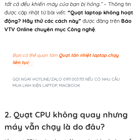
tất cả đều khiến máy của bạn bị hỏng.”
– Thông tin
được cập nhật từ bài viết:
“Quạt laptop không hoạt
động? Hãy thử các cách này”
được đăng trên
Báo
VTV Online chuyên mục Công nghệ
.
Bạn có thể quan tâm
Quạt tản nhiệt laptop chạy
liên tục
GỌI NGAY HOTLINE/ZALO 0911.003.113 NẾU CÓ NHU CẦU
MUA LINH KIỆN LAPTOP, MACBOOK
2. Quạt CPU không quay nhưng
máy vẫn chạy là do đâu?