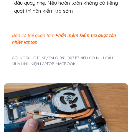
đầu quay nhẹ. Nếu hoàn toàn không có tiếng
quạt thì nên kiểm tra sớm.
Bạn có thể quan tâm
Phần mềm kiểm tra quạt tản
nhiệt laptop​
GỌI NGAY HOTLINE/ZALO 0911.003.113 NẾU CÓ NHU CẦU
MUA LINH KIỆN LAPTOP, MACBOOK