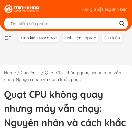
Skip
|
Mua giá sỉ
Thay linh kiện
to
content
Linh kiện Macbook
Linh kiện Laptop
Phụ kiện
Home
/
Chuyện IT
/
Quạt CPU không quay nhưng máy vẫn
chạy: Nguyên nhân và cách khắc phục
Quạt CPU không quay
nhưng máy vẫn chạy:
Nguyên nhân và cách khắc