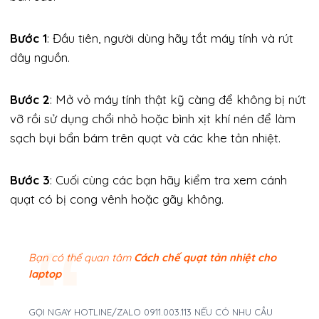
Bước 1
: Đầu tiên, người dùng hãy tắt máy tính và rút
dây nguồn.
Bước 2
: Mở vỏ máy tính thật kỹ càng để không bị nứt
vỡ rồi sử dụng chổi nhỏ hoặc bình xịt khí nén để làm
sạch bụi bẩn bám trên quạt và các khe tản nhiệt.
Bước 3
: Cuối cùng các bạn hãy kiểm tra xem cánh
quạt có bị cong vênh hoặc gãy không.
Bạn có thể quan tâm
Cách chế quạt tản nhiệt cho
laptop​
GỌI NGAY HOTLINE/ZALO 0911.003.113 NẾU CÓ NHU CẦU