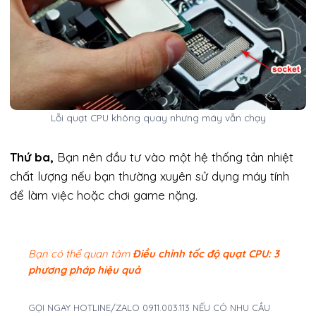
Lỗi quạt CPU không quay nhưng máy vẫn chạy
Thứ ba,
Bạn nên đầu tư vào một hệ thống tản nhiệt
chất lượng nếu bạn thường xuyên sử dụng máy tính
để làm việc hoặc chơi game nặng.
Bạn có thể quan tâm
Điều chỉnh tốc độ quạt CPU: 3
phương pháp hiệu quả
GỌI NGAY HOTLINE/ZALO 0911.003.113 NẾU CÓ NHU CẦU