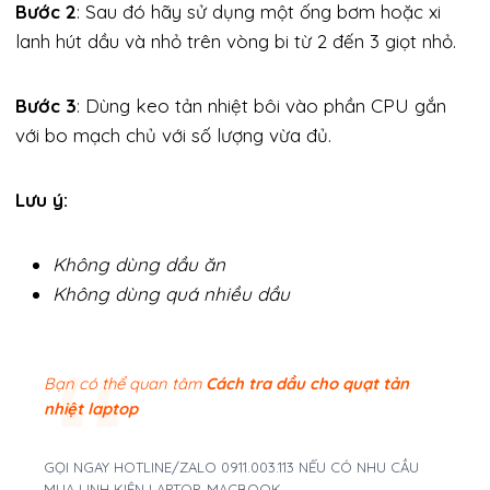
Bước 2
: Sau đó hãy sử dụng một ống bơm hoặc xi
lanh hút dầu và nhỏ trên vòng bi từ 2 đến 3 giọt nhỏ.
Bước 3
: Dùng keo tản nhiệt bôi vào phần CPU gắn
với bo mạch chủ với số lượng vừa đủ.
Lưu ý:
Không dùng dầu ăn
Không dùng quá nhiều dầu
Bạn có thể quan tâm
Cách tra dầu cho quạt tản
nhiệt laptop
GỌI NGAY HOTLINE/ZALO 0911.003.113 NẾU CÓ NHU CẦU
MUA LINH KIỆN LAPTOP, MACBOOK