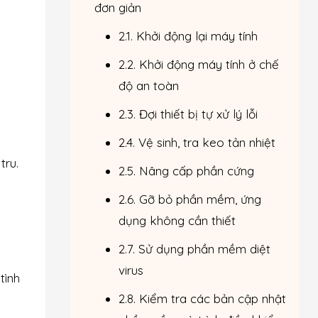
đơn giản
2.1. Khởi động lại máy tính
2.2. Khởi động máy tính ở chế
độ an toàn
2.3. Đợi thiết bị tự xử lý lỗi
2.4. Vệ sinh, tra keo tản nhiệt
tru.
2.5. Nâng cấp phần cứng
2.6. Gỡ bỏ phần mềm, ứng
dụng không cần thiết
2.7. Sử dụng phần mềm diệt
virus
tình
2.8. Kiểm tra các bản cập nhật