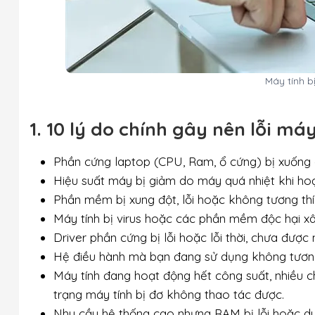
Máy tính b
1. 10 lý do chính gây nên lỗi má
Phần cứng laptop (CPU, Ram, ổ cứng) bị xuống 
Hiệu suất máy bị giảm do máy quá nhiệt khi hoạt
Phần mềm bị xung đột, lỗi hoặc không tương thí
Máy tính bị virus hoặc các phần mềm độc hại x
Driver phần cứng bị lỗi hoặc lỗi thời, chưa được
Hệ điều hành mà bạn đang sử dụng không tương 
Máy tính đang hoạt động hết công suất, nhiều c
trạng máy tính bị đơ không thao tác được.
Nhu cầu hệ thống cao nhưng RAM bị lỗi hoặc d