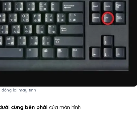
 động lại máy tính
dưới cùng bên phải
của màn hình.