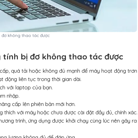
ị đơ không thao tác được
y tính bị đơ không thao tác được
cấp, quá tải hoặc không đủ mạnh để máy hoạt động trơn 
 động liên tục trong thời gian dài.
ch với laptop của bạn.
âm nhập.
 nâng cấp lên phiên bản mới hơn.
thích với máy hoặc chưa được cài đặt đầy đủ, chính xác.
hương trình, ứng dụng được khởi chạy cùng lúc nên gây ra 
ung lượng không đủ để đáp ứng.