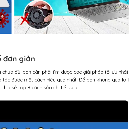
ố đơn giản
à chưa đủ, bạn cần phải tìm được các giải pháp tối ưu nhất
ao tác được một cách hiệu quả nhất. Để bạn không quá lo 
 chia sẻ top 8 cách sửa chi tiết sau: