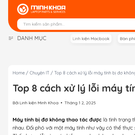
Skip
to
content
DANH MỤC
Linh kiện Macbook
Bàn ph
Home
/
Chuyện IT
/
Top 8 cách xử lý lỗi máy tính bị đơ khô
Top 8 cách xử lý lỗi máy t
Bởi
Linh kiện Minh Khoa
Tháng 1 2, 2025
Máy tính bị đơ không thao tác được
là tình trạng
nhau. Đối phó với một máy tính như vậy có thể thực 