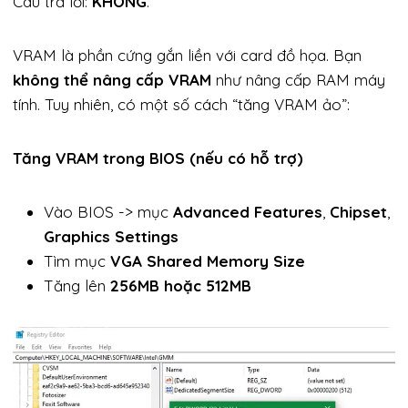
Câu trả lời:
KHÔNG
.
VRAM là phần cứng gắn liền với card đồ họa. Bạn
không thể nâng cấp VRAM
như nâng cấp RAM máy
tính. Tuy nhiên, có một số cách “tăng VRAM ảo”:
Tăng VRAM trong BIOS (nếu có hỗ trợ)
Vào BIOS -> mục
Advanced Features
,
Chipset
,
Graphics Settings
Tìm mục
VGA Shared Memory Size
Tăng lên
256MB hoặc 512MB