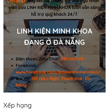
hoặc LẺ
hãy liên hệ chúng tôi. Đội ngũ nhân
viên của LINH KIỆN MINH KHOA luôn sẵn sàng
hỗ trợ quý khách 24/7.
LINH KIỆN MINH KHOA
ĐANG Ở ĐÀ NẴNG
Điện thoại/Zalo Chat
:
0911.003.113
Facebook
:
www.facebook.com/linhkienminhkhoavn/
Địa chỉ:
155 Hàm Nghi, Thanh Khê, Đà
Nẵng
Xếp hạng