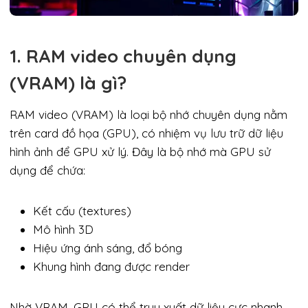
1. RAM video chuyên dụng
(VRAM) là gì?
RAM video (VRAM) là loại bộ nhớ chuyên dụng nằm
trên card đồ họa (GPU), có nhiệm vụ lưu trữ dữ liệu
hình ảnh để GPU xử lý. Đây là bộ nhớ mà GPU sử
dụng để chứa:
Kết cấu (textures)
Mô hình 3D
Hiệu ứng ánh sáng, đổ bóng
Khung hình đang được render
Nhờ VRAM, GPU có thể truy xuất dữ liệu cực nhanh,