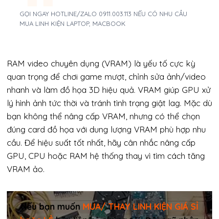
GỌI NGAY HOTLINE/ZALO 0911.003.113 NẾU CÓ NHU CẦU
MUA LINH KIỆN LAPTOP, MACBOOK
RAM video chuyên dụng (VRAM) là yếu tố cực kỳ
quan trọng để chơi game mượt, chỉnh sửa ảnh/video
nhanh và làm đồ họa 3D hiệu quả. VRAM giúp GPU xử
lý hình ảnh tức thời và tránh tình trạng giật lag. Mặc dù
bạn không thể nâng cấp VRAM, nhưng có thể chọn
đúng card đồ họa với dung lượng VRAM phù hợp nhu
cầu. Để hiệu suất tốt nhất, hãy cân nhắc nâng cấp
GPU, CPU hoặc RAM hệ thống thay vì tìm cách tăng
VRAM ảo.
Nếu bạn muốn
MUA/ THAY LINH KIỆN GIÁ SỈ