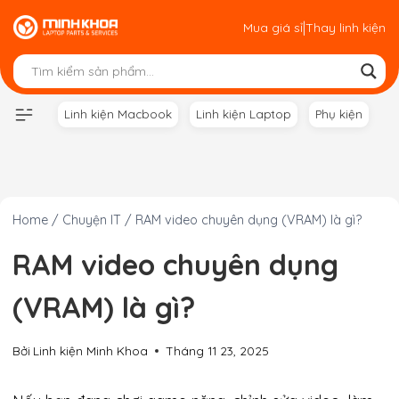
Skip
|
Mua giá sỉ
Thay linh kiện
to
content
Linh kiện Macbook
Linh kiện Laptop
Phụ kiện
Home
/
Chuyện IT
/
RAM video chuyên dụng (VRAM) là gì?
RAM video chuyên dụng
(VRAM) là gì?
Bởi
Linh kiện Minh Khoa
Tháng 11 23, 2025