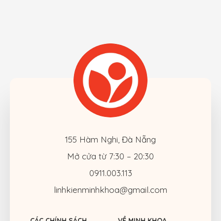
155 Hàm Nghi, Đà Nẵng
Mở cửa từ 7:30 – 20:30
0911.003.113
linhkienminhkhoa@gmail.com
CÁC CHÍNH SÁCH
VỀ MINH KHOA