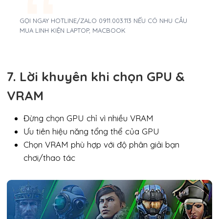
GỌI NGAY HOTLINE/ZALO 0911.003.113 NẾU CÓ NHU CẦU
MUA LINH KIỆN LAPTOP, MACBOOK
7. Lời khuyên khi chọn GPU &
VRAM
Đừng chọn GPU chỉ vì nhiều VRAM
Ưu tiên hiệu năng tổng thể của GPU
Chọn VRAM phù hợp với độ phân giải bạn
chơi/thao tác