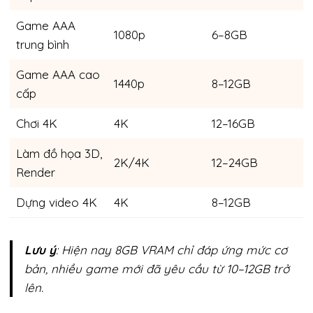
Game AAA
1080p
6–8GB
trung bình
Game AAA cao
1440p
8–12GB
cấp
Chơi 4K
4K
12–16GB
Làm đồ họa 3D,
2K/4K
12–24GB
Render
Dựng video 4K
4K
8–12GB
Lưu ý
: Hiện nay 8GB VRAM chỉ đáp ứng mức cơ
bản, nhiều game mới đã yêu cầu từ 10–12GB trở
lên.