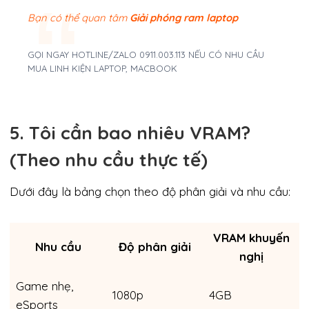
Bạn có thể quan tâm
Giải phóng ram laptop
GỌI NGAY HOTLINE/ZALO 0911.003.113 NẾU CÓ NHU CẦU
MUA LINH KIỆN LAPTOP, MACBOOK
5. Tôi cần bao nhiêu VRAM?
(Theo nhu cầu thực tế)
Dưới đây là bảng chọn theo độ phân giải và nhu cầu:
VRAM khuyến
Nhu cầu
Độ phân giải
nghị
Game nhẹ,
1080p
4GB
eSports