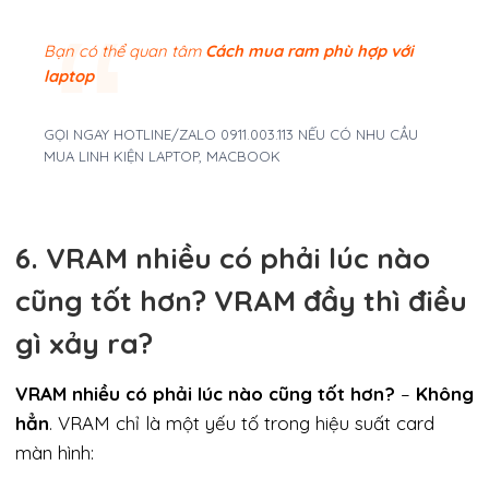
Bạn có thể quan tâm
Cách mua ram phù hợp với
laptop
GỌI NGAY HOTLINE/ZALO 0911.003.113 NẾU CÓ NHU CẦU
MUA LINH KIỆN LAPTOP, MACBOOK
6. VRAM nhiều có phải lúc nào
cũng tốt hơn? VRAM đầy thì điều
gì xảy ra?
VRAM nhiều có phải lúc nào cũng tốt hơn?
–
Không
hẳn
. VRAM chỉ là một yếu tố trong hiệu suất card
màn hình: