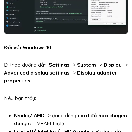
Đối với Windows 10
Đi theo đường dẫn:
Settings
->
System
->
Display
->
Advanced display settings
->
Display adapter
properties
.
Nếu bạn thấy:
Nvidia/ AMD
-> đang dùng
card đồ họa chuyên
dụng
(có VRAM thật)
Intel HD/ Intel Iris/ UHD Graphics
-> đang dùng