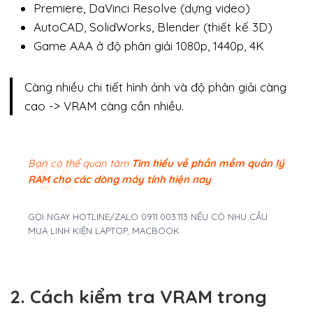
Premiere, DaVinci Resolve (dựng video)
AutoCAD, SolidWorks, Blender (thiết kế 3D)
Game AAA ở độ phân giải 1080p, 1440p, 4K
Càng nhiều chi tiết hình ảnh và độ phân giải càng
cao -> VRAM càng cần nhiều.
Bạn có thể quan tâm
Tìm hiểu về phần mềm quản lý
RAM cho các dòng máy tính hiện nay
GỌI NGAY HOTLINE/ZALO 0911.003.113 NẾU CÓ NHU CẦU
MUA LINH KIỆN LAPTOP, MACBOOK
2. Cách kiểm tra VRAM trong