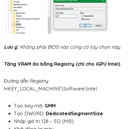
Lưu ý:
Không phải BIOS nào cũng có tùy chọn này.
Tăng VRAM ảo bằng Registry (chỉ cho iGPU Intel)
Đường dẫn Registry:
HKEY_LOCAL_MACHINE\Software\Intel
Tạo key mới:
GMM
Tạo DWORD:
DedicatedSegmentSize
Nhập giá trị 128 – 512 (MB)
Khởi động lại máy