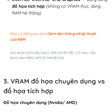
đồ họa tích hợp
(không có VRAM thực, dùng
RAM hệ thống)
Bạn có thể quan tâm
Cách đọc thông số kỹ thuật
của RAM
GỌI NGAY HOTLINE/ZALO 0911.003.113 NẾU CÓ NHU CẦU
MUA LINH KIỆN LAPTOP, MACBOOK
3. VRAM đồ họa chuyên dụng vs
đồ họa tích hợp
Đồ họa chuyên dụng (Nvidia/ AMD)