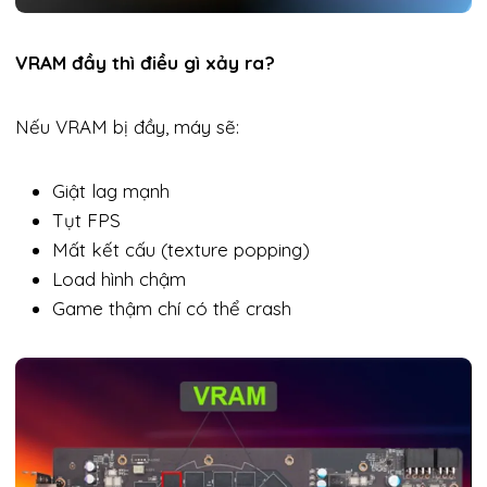
VRAM đầy thì điều gì xảy ra?
Nếu VRAM bị đầy, máy sẽ:
Giật lag mạnh
Tụt FPS
Mất kết cấu (texture popping)
Load hình chậm
Game thậm chí có thể crash