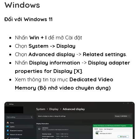
Windows
Đối với Windows 11
Nhấn
Win + I
để mở Cài đặt
Chọn
System
->
Display
Chọn
Advanced display
->
Related settings
.
Nhấn
Display information
->
Display adapter
properties for Display [X]
.
Xem thông tin tại mục
Dedicated Video
Memory (Bộ nhớ video chuyên dụng)