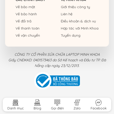
Về bảo mật
Giới thiệu công ty
Về bảo hành
Liên hệ
Về đổi trả
Điều khoản & dịch vụ
Về thanh toán
Hợp tác với Minh Khoa
Về vận chuyển
Tuyển dụng
CÔNG TY CỔ PHẦN SỬA CHỮA LAPTOP MINH KHOA
Giấy CNĐKKD: 0401573463 do Sở Kế hoạch và Đầu tư TP. Đà
Nẵng cấp ngày 23/12/2013.
Danh mục
Blog
Gọi điện
Zalo
Facebook