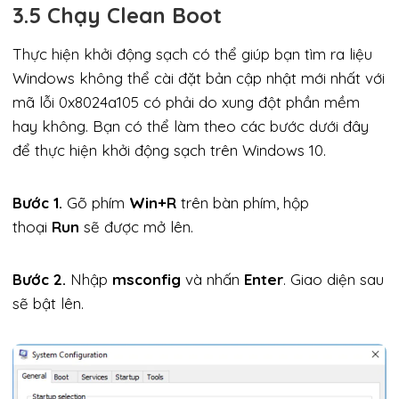
3.5 Chạy Clean Boot
Thực hiện khởi động sạch có thể giúp bạn tìm ra liệu
Windows không thể cài đặt bản cập nhật mới nhất với
mã lỗi 0x8024a105 có phải do xung đột phần mềm
hay không. Bạn có thể làm theo các bước dưới đây
để thực hiện khởi động sạch trên Windows 10.
Bước 1.
Gõ phím
Win+R
trên bàn phím, hộp
thoại
Run
sẽ được mở lên.
Bước 2.
Nhập
msconfig
và nhấn
Enter
. Giao diện sau
sẽ bật lên.