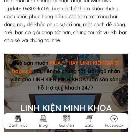
nhật mới nhất nhưng lại nhận được lỗi Windows
Update 0x8024a105, bạn có thể tham khảo những
cách khắc phục hàng đầu được tóm tắt trong bài
đăng này để khắc phục sự cố này một cách dễ dàng.
Nếu bạn có giải pháp tốt hơn, chúng tôi rất vui khi bạn
chia sẻ với chúng tôi nhé.
Nếu bạn muốn
MUA/ THAY LINH KIỆN GIÁ SỈ
hoặc LẺ
hãy liên hệ chúng tôi. Đội ngũ nhân
viên của LINH KIỆN MINH KHOA luôn sẵn sàng
hỗ trợ quý khách 24/7.
LINH KIỆN MINH KHOA
ĐANG Ở ĐÀ NẴNG
Danh mục
Blog
Gọi điện
Zalo
Facebook