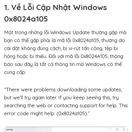
1. Về Lỗi Cập Nhật Windows
0x8024a105
Một trong những lỗi Windows Update thường gặp mà
bạn có thể gặp phải là mã lỗi 0x8024a105, thường do
cài đặt không đúng cách, bị vi-rút tấn công, tệp bị
hỏng hoặc bị thiếu. Đối với mã lỗi 0x8024A105, thông
báo sau đây là tất cả thông tin mà Windows có thể
cung cấp.
“There were problems downloading some updates,
but we’ll try again later. If you keep seeing this, try
searching the web or contacting support for help. This
error code might help: (0x8024a105).”