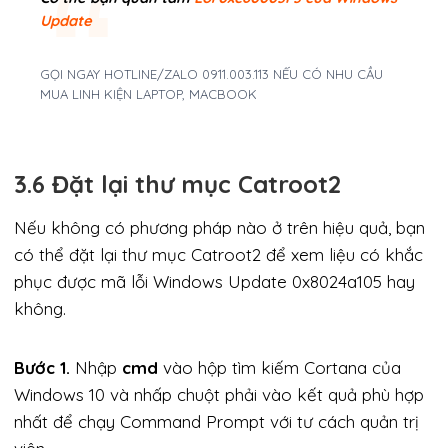
Update
GỌI NGAY HOTLINE/ZALO 0911.003.113 NẾU CÓ NHU CẦU
MUA LINH KIỆN LAPTOP, MACBOOK
3.6 Đặt lại thư mục Catroot2
Nếu không có phương pháp nào ở trên hiệu quả, bạn
có thể đặt lại thư mục Catroot2 để xem liệu có khắc
phục được mã lỗi Windows Update 0x8024a105 hay
không.
Bước 1.
Nhập
cmd
vào hộp tìm kiếm Cortana của
Windows 10 và nhấp chuột phải vào kết quả phù hợp
nhất để chạy Command Prompt với tư cách quản trị