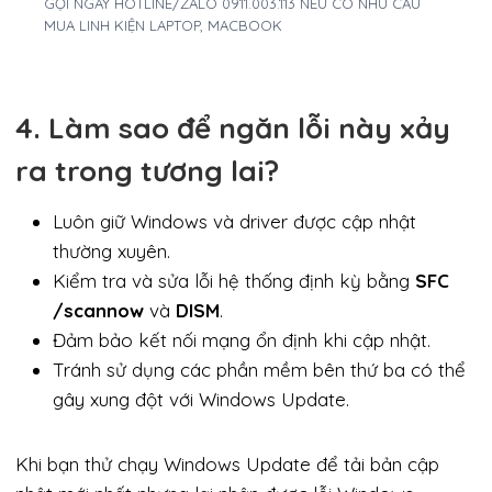
GỌI NGAY HOTLINE/ZALO 0911.003.113 NẾU CÓ NHU CẦU
MUA LINH KIỆN LAPTOP, MACBOOK
4. Làm sao để ngăn lỗi này xảy
ra trong tương lai?
Luôn giữ Windows và driver được cập nhật
thường xuyên.
Kiểm tra và sửa lỗi hệ thống định kỳ bằng
SFC
/scannow
và
DISM
.
Đảm bảo kết nối mạng ổn định khi cập nhật.
Tránh sử dụng các phần mềm bên thứ ba có thể
gây xung đột với Windows Update.
Khi bạn thử chạy Windows Update để tải bản cập