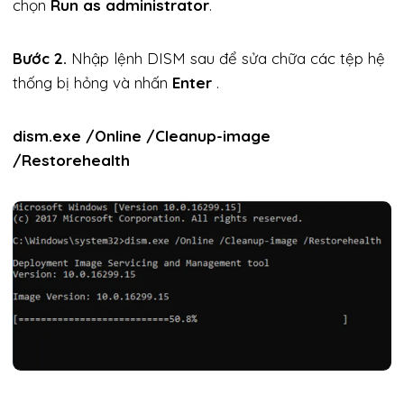
chọn
Run as administrator
.
Bước 2.
Nhập lệnh DISM sau để sửa chữa các tệp hệ
thống bị hỏng và nhấn
Enter
.
dism.exe /Online /Cleanup-image
/Restorehealth