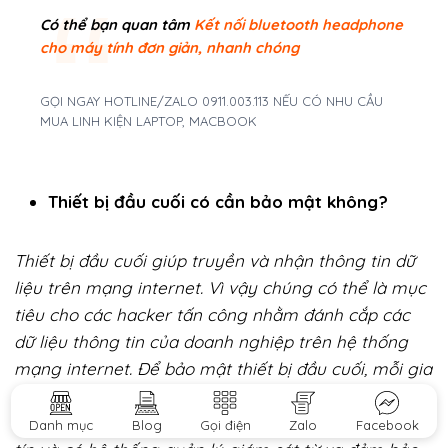
Có thể bạn quan tâm
Kết nối bluetooth headphone
cho máy tính đơn giản, nhanh chóng
GỌI NGAY HOTLINE/ZALO 0911.003.113 NẾU CÓ NHU CẦU
MUA LINH KIỆN LAPTOP, MACBOOK
Thiết bị đầu cuối có cần bảo mật không?
Thiết bị đầu cuối giúp truyền và nhận thông tin dữ
liệu trên mạng internet. Vì vậy chúng có thể là mục
tiêu cho các hacker tấn công nhằm đánh cắp các
dữ liệu thông tin của doanh nghiệp trên hệ thống
mạng internet.
Để bảo mật thiết bị đầu cuối, mỗi gia
đình hay mỗi doanh nghiệp trước hết cần ưu tiên lựa
chọn các thiết bị đầu cuối của các nhà cung cấp uy
Danh mục
Blog
Gọi điện
Zalo
Facebook