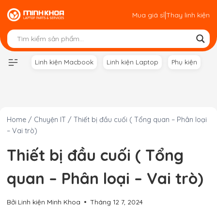
Skip
|
Mua giá sỉ
Thay linh kiện
to
content
Linh kiện Macbook
Linh kiện Laptop
Phụ kiện
Home
/
Chuyện IT
/
Thiết bị đầu cuối ( Tổng quan – Phân loại
– Vai trò)
Thiết bị đầu cuối ( Tổng
quan – Phân loại – Vai trò)
Bởi
Linh kiện Minh Khoa
Tháng 12 7, 2024